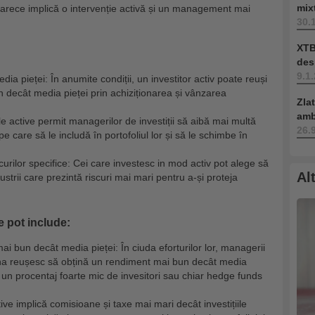
mix
eoarece implică o intervenție activă și un management mai
30.
XTB
des
9.1
 pieței: În anumite condiții, un investitor activ poate reuși
 decât media pieței prin achiziționarea și vânzarea
Zla
amb
iile active permit managerilor de investiții să aibă mai multă
26.
pe care să le includă în portofoliul lor și să le schimbe în
scurilor specifice: Cei care investesc in mod activ pot alege să
Al
strii care prezintă riscuri mai mari pentru a-și proteja
e pot include:
i bun decât media pieței: În ciuda eforturilor lor, managerii
eauna reușesc să obțină un rendiment mai bun decât media
ar un procentaj foarte mic de invesitori sau chiar hedge funds
ctive implică comisioane și taxe mai mari decât investițiile