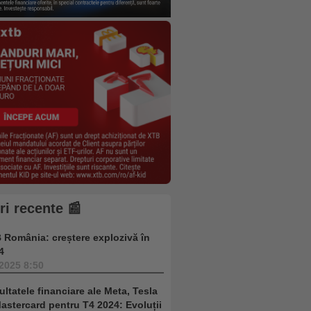
iri recente 📰
 România: creștere explozivă în
4
.2025 8:50
ultatele financiare ale Meta, Tesla
Mastercard pentru T4 2024: Evoluții