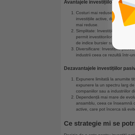
Avantajele investițiilor pasive p
Costuri mai reduse: Investițiil
investițiile active, deoarece nu
mai reduse.
Simplitate: Investițiile pasive 
permit investitorilor să fie expu
de indice bursier sau a altui ins
Diversificare: Investițiile pas
industrii ceea ce rezultă într-u
Dezavantajele investițiilor pasi
Expunere limitată la anumite titl
expunere la un spectru larg de t
companiilor sau a industriilor di
Dependență mai mare de evoluția 
ansamblu, ceea ce înseamnă că su
active, care pot încerca să evit
Ce strategie mi se pot