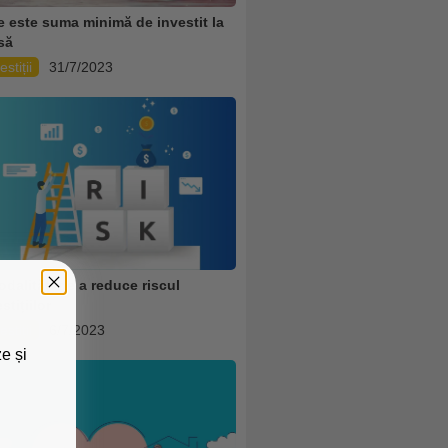
e este suma minimă de investit la
să
estiții
31/7/2023
odalități de a reduce riscul
stițiilor
estiții
6/7/2023
e și