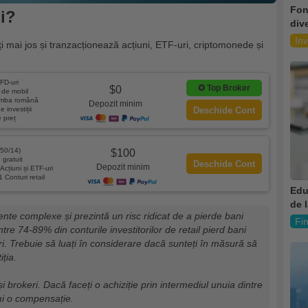
Fon
zi?
dive
Inv
i mai jos și tranzacționează acțiuni, ETF-uri, criptomonede și
FD-uri
✪
Top Broker
$0
e de mobil
limba română
Depozit minim
e investiții
Deschide Cont
e preț
50/14)
$100
gratuit
Deschide Cont
Depozit minim
Acțiuni și ETF-uri
1 Conturi retail
Edu
de l
nte complexe și prezintă un risc ridicat de a pierde bani
Fi
ntre 74-89% din conturile investitorilor de retail pierd bani
. Trebuie să luați în considerare dacă sunteți în măsură să
iția.
și brokeri. Dacă faceți o achiziție prin intermediul unuia dintre
mi o compensație.