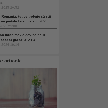
te
1.2025 20:52
 Romania: tot ce trebuie să știi
pre piețele financiare în 2025
.2025 21:00
tan Ibrahimović devine noul
asador global al XTB
9.2024 19:14
te articole