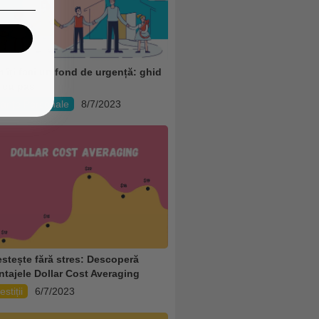
 îți faci un fond de urgență: ghid
 cu pas
nanțe Personale
8/7/2023
estește fără stres: Descoperă
ntajele Dollar Cost Averaging
estiții
6/7/2023