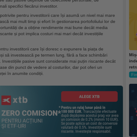
ctive sau pasive depinde de obiectivele personale, de
nali specifici fiecărui investitor.
i potrivite pentru investitorii care își asumă un nivel mai mare
ască mai mult timp și efort în gestionarea portofoliului lor de
ri oportunități de a obține rendimente mai bune decât media
scante și pot implica costuri mai mari decât investițiile
pentru investitorii care își doresc o expunere la piața de
Miș
uși să investească pe termen lung, fără a face schimbări
ind
ii. Investițiile pasive sunt considerate mai puțin riscante decât
ret
joase din punct de vedere al costurilor, dar pot oferi un
ei în anumite condiții.
Fi