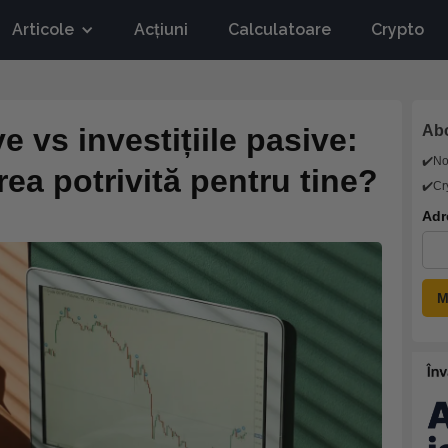
Articole
Acțiuni
Calculatoare
Crypto
ve vs investițiile pasive:
Abo
✔️N
rea potrivită pentru tine?
✔️Cr
Adr
.