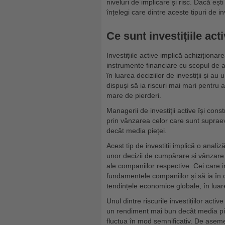
niveluri de implicare și risc. Dacă eș
înțelegi care dintre aceste tipuri de in
Ce sunt investițiile act
Investițiile active implică achiziționar
instrumente financiare cu scopul de a 
în luarea deciziilor de investiții și a
dispuși să ia riscuri mai mari pentru
mare de pierderi.
Managerii de investiții active își const
prin vânzarea celor care sunt suprae
decât media pieței.
Acest tip de investiții implică o analiz
unor decizii de cumpărare și vânzare î
ale companiilor respective. Cei care 
fundamentele companiilor și să ia în co
tendințele economice globale, în luarea
Unul dintre riscurile investițiilor act
un rendiment mai bun decât media pieț
fluctua în mod semnificativ. De asemen