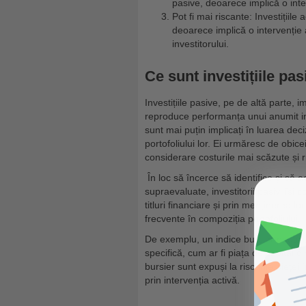
pasive, deoarece implică o inte
Pot fi mai riscante: Investițiile
deoarece implică o intervenție 
investitorului.
Ce sunt investițiile pa
Investițiile pasive, pe de altă parte, i
reproduce performanța unui anumit in
sunt mai puțin implicați în luarea deci
portofoliului lor. Ei urmăresc de obic
considerare costurile mai scăzute și r
În loc să încerce să identifice și să 
supraevaluate, investitorii pasivi își 
titluri financiare și prin menținerea l
frecvente în compoziția portofoliului.
De exemplu, un indice bursier poate s
specifică, cum ar fi piața de capital d
bursier sunt expuși la riscurile pieț
prin intervenția activă.