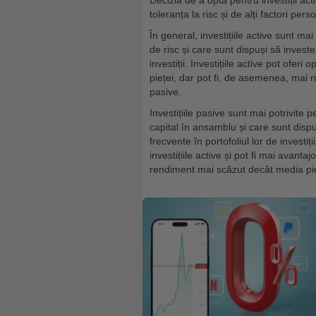
Decizia de a opta pentru investiții a
toleranța la risc și de alți factori perso
În general, investițiile active sunt ma
de risc și care sunt dispuși să investe
investiții. Investițiile active pot ofe
pieței, dar pot fi, de asemenea, mai ri
pasive.
Investițiile pasive sunt mai potrivite 
capital în ansamblu și care sunt disp
frecvente în portofoliul lor de investiț
investițiile active și pot fi mai avanta
rendiment mai scăzut decât media pieț