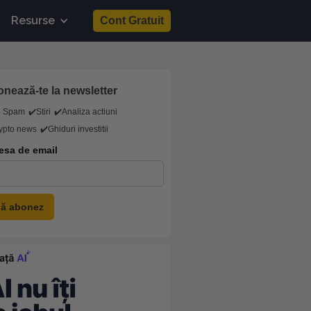
Resurse
Cont Gratuit
nează-te la newsletter
o Spam
✔️Stiri
✔️Analiza actiuni
ypto news
✔️Ghiduri investitii
esa de email