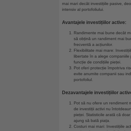
mai mari decât investițiile pasive, d
intensiv al portofoliului.
Avantajele investițiilor active:
Randimente mai bune decât media
să obțină un randiment mai bun
frecventă a acțiunilor.
Flexibilitate mai mare: Investiț
libertate în a alege companiile 
funcție de condițiile pieței.
Pot oferi protecție împotriva ri
evite anumite companii sau indu
portofoliul.
Dezavantajele investițiilor activ
Pot să nu ofere un rendiment ma
de investiții activi nu întotd
pieței. Statisticile arată că do
ajung să bată piața.
Costuri mai mari: Investițiile a