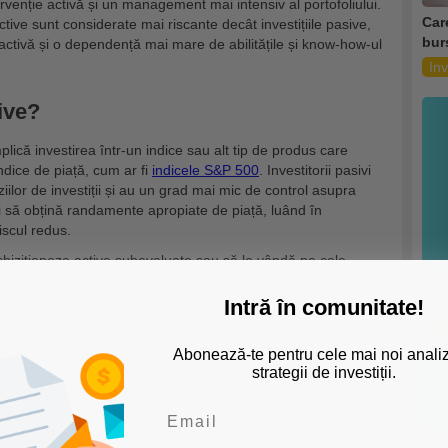
rvenție activă și un management mai intensiv al portofoliului.
Car
 active sunt considerate mai riscante decât investițiile pasive,
bur
activă și o dependență mai mare de abilitățile și know-how-ul
Inv
sive?
mplică investirea într-un indice sau alt tip de produs care
dice de piață, cum ar fi
indicele S&P 500
. Investitorii pasivi
ziilor de investiții și au un grad mai mic de control asupra
ei să obțină randamente apropiate de piață, luând în
iscul redus.
achiziționeze active subevaluate sau să le vândă pe cele
construiesc portofoliile prin achiziționarea unui spectru larg de
5 m
or pe termen lung (buy & hold), fără a face schimbări
Intră în comunitate!
inve
Inv
ă fie compus din sute sau chiar mii de acțiuni dintr-o piață
Abonează-te pentru cele mai noi analiz
in SUA. Investitorii care achiziționează un fond de indice
strategii de investiții.
ei în ansamblu, fără a încerca să obțină un rendiment mai bun