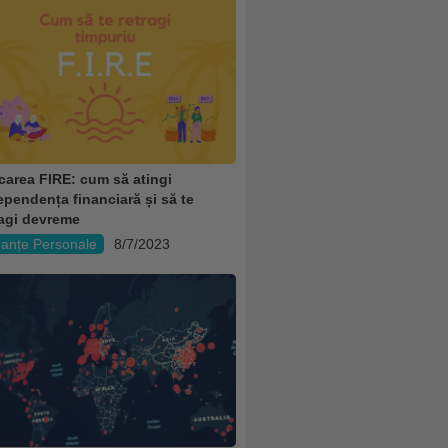
carea FIRE: cum să atingi
ependența financiară și să te
ragi devreme
nanțe Personale
8/7/2023