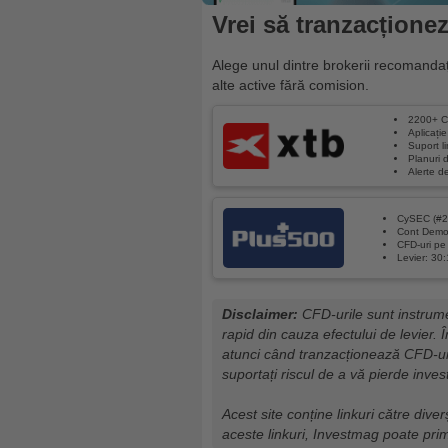
Vrei să tranzacțione
Alege unul dintre brokerii recomandaț
alte active fără comision.
2200+ C
Aplicați
Suport 
Planuri d
Alerte d
CySEC (#2
Cont Demo 
CFD-uri pe 
Levier: 30:
Disclaimer:
CFD-urile sunt instrume
rapid din cauza efectului de levier. Î
atunci când tranzacționează CFD-uri
suportați riscul de a vă pierde invest
Acest site conține linkuri către diver
aceste linkuri, Investmag poate pri