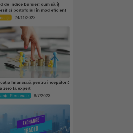
d de indice bursier: cum să îți
rsifici portofoliul în mod eficient
estiții
24/11/2023
cația financiară pentru începători:
a zero la expert
nanțe Personale
8/7/2023