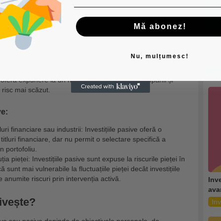
ot include:
e pasive implică comisioane și taxe mai reduse decât
Mă abonez!
 necesită o intervenție activă și au costuri de administrare
Cum
sunt mai simple deoarece nu implică o intervenție activă și
Nu, mulțumesc!
pas
și la riscurile pieței în ansamblu prin achiziționarea unui fond
trument de investiții pasive.
Fi
ive oferă expunere la un număr foarte mare de companii și
n risc mai scăzut.
ve:
uri financiare sau industrii: Investițiile pasive oferă o
itluri financiare, dar nu permit o selectare specifică a
n portofoliu.
pieței: Investițiile pasive sunt expuse la riscurile pieței în
nt mai vulnerabile la fluctuațiile pieței decât investițiile
e anumite riscuri prin intervenția activă.
Inv
ava
rivește?
Inv