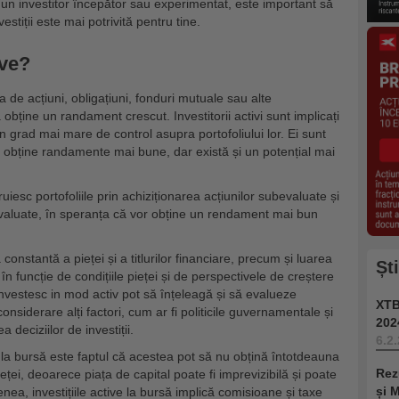
ti un investitor începător sau experimentat, este important să
vestiții este mai potrivită pentru tine.
ive?
ea de acțiuni, obligațiuni, fonduri mutuale sau alte
obține un randament crescut. Investitorii activi sunt implicați
u un grad mai mare de control asupra portofoliului lor. Ei sunt
 a obține randamente mai bune, dar există și un potențial mai
ruiesc portofoliile prin achiziționarea acțiunilor subevaluate și
valuate, în speranța că vor obține un rendament mai bun
ă constantă a pieței și a titlurilor financiare, precum și luarea
Șt
n funcție de condițiile pieței și de perspectivele de creștere
investesc in mod activ pot să înțeleagă și să evalueze
XTB
nsiderare alți factori, cum ar fi politicile guvernamentale și
202
 deciziilor de investiții.
6.2
ive la bursă este faptul că acestea pot să nu obțină întotdeauna
Rez
ei, deoarece piața de capital poate fi imprevizibilă și poate
și 
ea, investițiile active la bursă implică comisioane și taxe