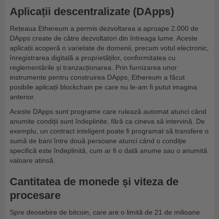
Aplicații descentralizate (DApps)
Rețeaua Ethereum a permis dezvoltarea a aproape 2.000 de
DApps create de către dezvoltatori din întreaga lume. Aceste
aplicații acoperă o varietate de domenii, precum votul electronic,
înregistrarea digitală a proprietăților, conformitatea cu
reglementările și tranzacționarea. Prin furnizarea unor
instrumente pentru construirea DApps, Ethereum a făcut
posibile aplicații blockchain pe care nu le-am fi putut imagina
anterior.
Aceste DApps sunt programe care rulează automat atunci când
anumite condiții sunt îndeplinite, fără ca cineva să intervină. De
exemplu, un contract inteligent poate fi programat să transfere o
sumă de bani între două persoane atunci când o condiție
specifică este îndeplinită, cum ar fi o dată anume sau o anumită
valoare atinsă.
Cantitatea de monede și viteza de
procesare
Spre deosebire de bitcoin, care are o limită de 21 de milioane