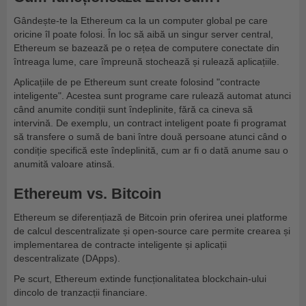
Gândește-te la Ethereum ca la un computer global pe care
oricine îl poate folosi. În loc să aibă un singur server central,
Ethereum se bazează pe o rețea de computere conectate din
întreaga lume, care împreună stochează și rulează aplicațiile.
Aplicațiile de pe Ethereum sunt create folosind "contracte
inteligente". Acestea sunt programe care rulează automat atunci
când anumite condiții sunt îndeplinite, fără ca cineva să
intervină. De exemplu, un contract inteligent poate fi programat
să transfere o sumă de bani între două persoane atunci când o
condiție specifică este îndeplinită, cum ar fi o dată anume sau o
anumită valoare atinsă.
Ethereum vs. Bitcoin
Ethereum se diferențiază de Bitcoin prin oferirea unei platforme
de calcul descentralizate și open-source care permite crearea și
implementarea de contracte inteligente și aplicații
descentralizate (DApps).
Pe scurt, Ethereum extinde funcționalitatea blockchain-ului
dincolo de tranzacții financiare.