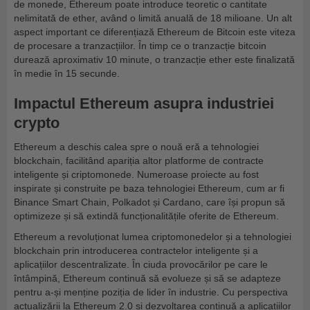
de monede, Ethereum poate introduce teoretic o cantitate
nelimitată de ether, având o limită anuală de 18 milioane. Un alt
aspect important ce diferențiază Ethereum de Bitcoin este viteza
de procesare a tranzacțiilor. În timp ce o tranzacție bitcoin
durează aproximativ 10 minute, o tranzacție ether este finalizată
în medie în 15 secunde.
Impactul Ethereum asupra industriei
crypto
Ethereum a deschis calea spre o nouă eră a tehnologiei
blockchain, facilitând apariția altor platforme de contracte
inteligente și criptomonede. Numeroase proiecte au fost
inspirate și construite pe baza tehnologiei Ethereum, cum ar fi
Binance Smart Chain, Polkadot și Cardano, care își propun să
optimizeze și să extindă funcționalitățile oferite de Ethereum.
Ethereum a revoluționat lumea criptomonedelor și a tehnologiei
blockchain prin introducerea contractelor inteligente și a
aplicațiilor descentralizate. În ciuda provocărilor pe care le
întâmpină, Ethereum continuă să evolueze și să se adapteze
pentru a-și menține poziția de lider în industrie. Cu perspectiva
actualizării la Ethereum 2.0 și dezvoltarea continuă a aplicațiilor