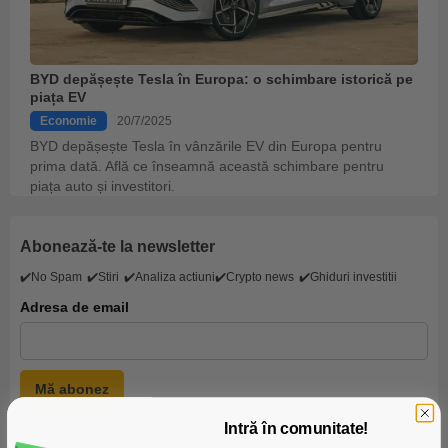
BYD depășește Tesla în Europa: o schimbare istorică pe
piața EV
Economie
20/7/2025
BYD depășește Tesla în vânzările EV din Europa pentru
prima dată. Află ce înseamnă această schimbare pentru
piața auto și investitori.
Abonează-te la newsletter
✔️No Spam
✔️Stiri
✔️Analiza actiuni
✔️Crypto news
✔️Ghiduri investitii
Adresa de email
Intră în comunitate!