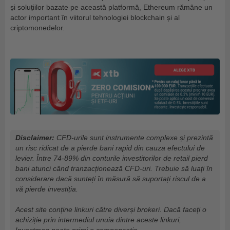
și soluțiilor bazate pe această platformă, Ethereum rămâne un
actor important în viitorul tehnologiei blockchain și al
criptomonedelor.
Disclaimer:
CFD-urile sunt instrumente complexe și prezintă
un risc ridicat de a pierde bani rapid din cauza efectului de
levier. Între 74-89% din conturile investitorilor de retail pierd
bani atunci când tranzacționează CFD-uri. Trebuie să luați în
considerare dacă sunteți în măsură să suportați riscul de a
vă pierde investiția.
Acest site conține linkuri către diverși brokeri. Dacă faceți o
achiziție prin intermediul unuia dintre aceste linkuri,
Investmag poate primi o compensație.