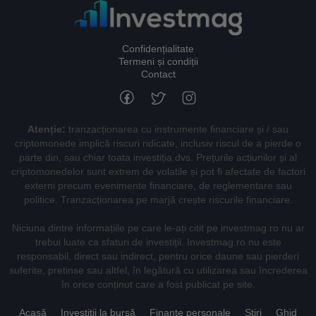
Confidențialitate
Termeni și condiții
Contact
Atenție:
tranzacționarea cu instrumente financiare și / sau
criptomonede implică riscuri ridicate, inclusiv riscul de a pierde o
parte din, sau chiar toata investiția dvs. Prețurile acțiunilor și al
criptomonedelor sunt extrem de volatile și pot fi afectate de factori
externi precum evenimente financiare, de reglementare sau
politice. Tranzacționarea pe marjă crește riscurile financiare.
Niciuna dintre informațiile pe care le-ați citit pe investmag.ro nu ar
trebui luate ca sfaturi de investiții. Investmag.ro nu este
responsabil, direct sau indirect, pentru orice daune sau pierderi
suferite, pretinse sau altfel, în legătură cu utilizarea sau încrederea
în orice conținut care a fost publicat pe site.
Acasă
Investiții la bursă
Finanțe personale
Știri
Ghid