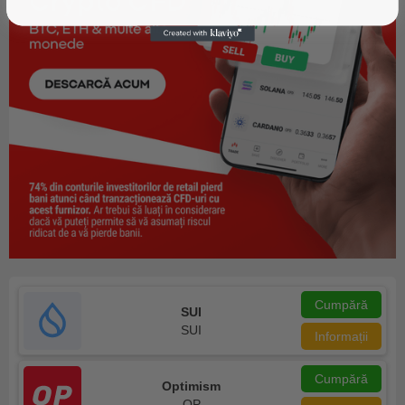
Cumpără
SUI
SUI
Informații
Cumpără
Optimism
OP