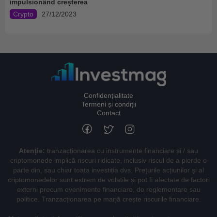
impulsionând creșterea
Crypto
27/12/2023
Confidențialitate
Termeni și condiții
Contact
Atenție:
tranzacționarea cu instrumente financiare și / sau
criptomonede implică riscuri ridicate, inclusiv riscul de a pierde o
parte din, sau chiar toata investiția dvs. Prețurile acțiunilor și al
criptomonedelor sunt extrem de volatile și pot fi afectate de factori
externi precum evenimente financiare, de reglementare sau
politice. Tranzacționarea pe marjă crește riscurile financiare.