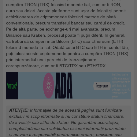
cumpăra TRON (TRX) folosind monede fiat, cum ar fi RON,
euro sau dolari. Aceste platforme sunt ușor de folosit și permit
achiziționarea de criptomonede folosind metode de plată
convenționale, precum transferul bancar sau cardul de credit.
Pe de altă parte, pe exchange-uri mai avansate, precum
Binance sau Kraken, procesul poate fi puțin diferit. În general,
va trebui să cumperi întâi Bitcoin (BTC) sau Ethereum (ETH)
folosind moneda ta fiat. Odată ce ai BTC sau ETH în contul tău,
poți folosi aceste criptomonede pentru a cumpăra TRON (TRX)
prin intermediul unei perechi de tranzacționare
corespunzătoare, cum ar fi BTC/TRX sau ETH/TRX.
ATENȚIE:
Informațiile de pe această pagină sunt furnizate
exclusiv în scop informativ și nu constituie sfaturi financiare,
de investiții sau altfel de sfaturi. Nu garantăm acuratețea,
completitudinea sau validitatea niciunei informații prezentate
și nu vom fi responsabili pentru nicio eroare, omisiune sau