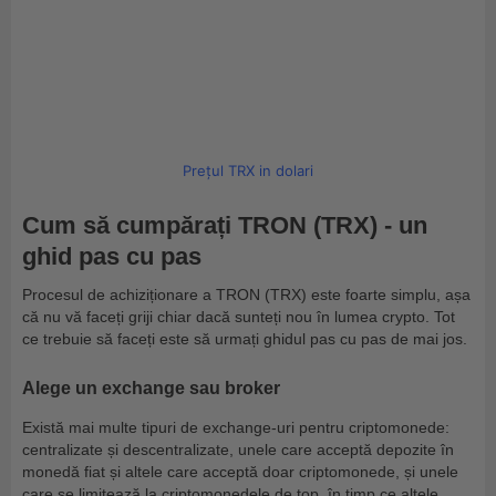
Prețul TRX in dolari
Cum să cumpărați TRON (TRX) - un
ghid pas cu pas
Procesul de achiziționare a TRON (TRX) este foarte simplu, așa
că nu vă faceți griji chiar dacă sunteți nou în lumea crypto. Tot
ce trebuie să faceți este să urmați ghidul pas cu pas de mai jos.
Alege un exchange sau broker
Există mai multe tipuri de exchange-uri pentru criptomonede:
centralizate și descentralizate, unele care acceptă depozite în
monedă fiat și altele care acceptă doar criptomonede, și unele
care se limitează la criptomonedele de top, în timp ce altele