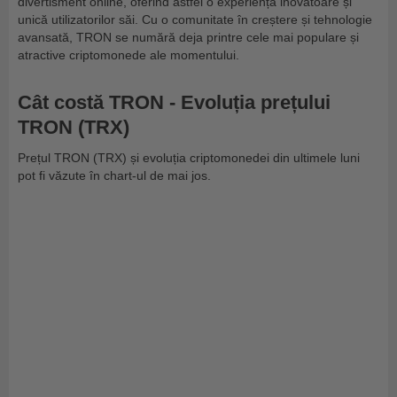
divertisment online, oferind astfel o experiență inovatoare și
unică utilizatorilor săi. Cu o comunitate în creștere și tehnologie
avansată, TRON se numără deja printre cele mai populare și
atractive criptomonede ale momentului.
Cât costă TRON - Evoluția prețului
TRON (TRX)
Prețul TRON (TRX) și evoluția criptomonedei din ultimele luni
pot fi văzute în chart-ul de mai jos.