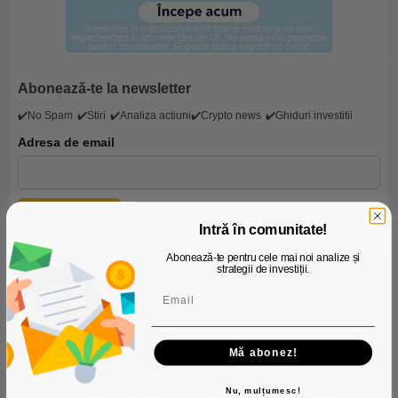
Abonează-te la newsletter
✔️No Spam
✔️Stiri
✔️Analiza actiuni
✔️Crypto news
✔️Ghiduri investitii
Adresa de email
Intră în comunitate!
Abonează-te pentru cele mai noi analize și
strategii de investiții.
Mă abonez!
Nu, mulțumesc!