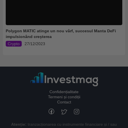
Polygon MATIC atinge un nou vârf, succesul Manta DeFi
impulsionând creșterea
Crypto
27/12/2023
Confidențialitate
Termeni și condiții
Contact
Atenție:
tranzacționarea cu instrumente financiare și / sau