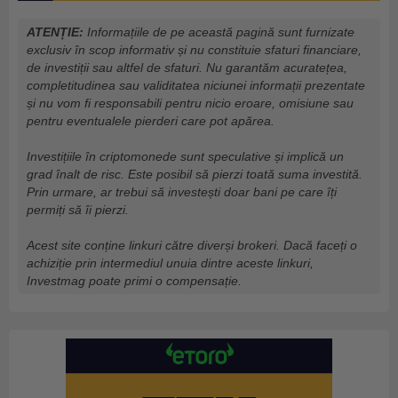
ATENȚIE:
Informațiile de pe această pagină sunt furnizate
exclusiv în scop informativ și nu constituie sfaturi financiare,
de investiții sau altfel de sfaturi. Nu garantăm acuratețea,
completitudinea sau validitatea niciunei informații prezentate
și nu vom fi responsabili pentru nicio eroare, omisiune sau
pentru eventualele pierderi care pot apărea.
Investițiile în criptomonede sunt speculative și implică un
grad înalt de risc. Este posibil să pierzi toată suma investită.
Prin urmare, ar trebui să investești doar bani pe care îți
permiți să îi pierzi.
Acest site conține linkuri către diverși brokeri. Dacă faceți o
achiziție prin intermediul unuia dintre aceste linkuri,
Investmag poate primi o compensație.