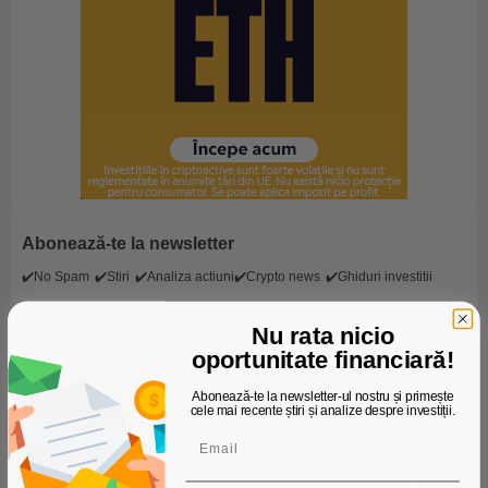
Abonează-te la newsletter
✔️No Spam
✔️Stiri
✔️Analiza actiuni
✔️Crypto news
✔️Ghiduri investitii
Adresa de email
Nu rata nicio
oportunitate financiară!
Abonează-te la newsletter-ul nostru și primește
cele mai recente știri și analize despre investiții.