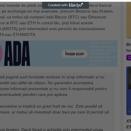
ind metode de plată convenționale, precum transferul bancar
te, pe exchange-uri mai avansate, precum Binance sau Kraken,
neral, va trebui să cumperi întâi Bitcoin (BTC) sau Ethereum
ce ai BTC sau ETH în contul tău, poți folosi aceste
(MIOTA) prin intermediul unei perechi de tranzacționare
OTA sau ETH/MIOTA.
Bi
tu
C
tă pagină sunt furnizate exclusiv în scop informativ și nu
vestiții sau altfel de sfaturi. Nu garantăm acuratețea,
iunei informații prezentate și nu vom fi responsabili pentru
eventualele pierderi care pot apărea.
eculative și implică un grad înalt de risc. Este posibil să
mare, ar trebui să investești doar bani pe care îți permiți să
XT
ET
erși brokeri. Dacă faceți o achiziție prin intermediul unuia