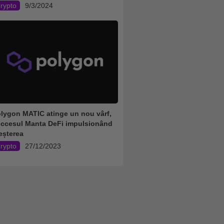
rypto
9/3/2024
lygon MATIC atinge un nou vârf,
ccesul Manta DeFi impulsionând
eșterea
rypto
27/12/2023