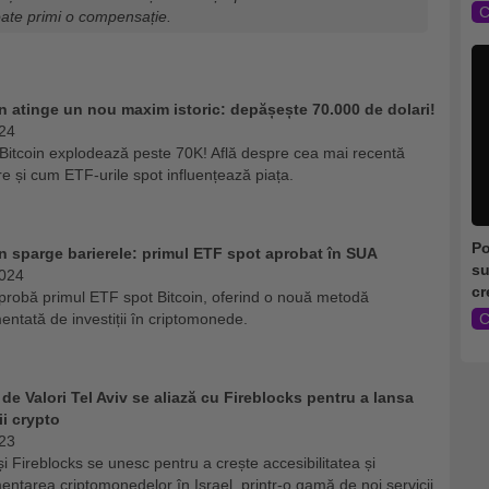
C
oate primi o compensație.
n atinge un nou maxim istoric: depășește 70.000 de dolari!
24
 Bitcoin explodează peste 70K! Află despre cea mai recentă
re și cum ETF-urile spot influențează piața.
Po
n sparge barierele: primul ETF spot aprobat în SUA
su
2024
cr
robă primul ETF spot Bitcoin, oferind o nouă metodă
entată de investiții în criptomonede.
C
de Valori Tel Aviv se aliază cu Fireblocks pentru a lansa
ii crypto
23
i Fireblocks se unesc pentru a crește accesibilitatea și
entarea criptomonedelor în Israel, printr-o gamă de noi servicii.