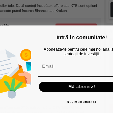
oilor tale. Dacă sunteți începător, eToro sau XTB sunt opțiuni
avansate puteți încerca Binance sau Kraken.
A
Intră în comunitate!
Abonează-te pentru cele mai noi analiz
strategii de investiții.
ți contul
. Aici va trebui să furnizezi unele detalii de contact pentru a
ge-urilor necesită o formă de identificare cu fotografie, cum ar
Cu
Mă abonez!
in.
cr
C
Nu, mulțumesc!
um eToro sau XTB, poți cumpăra IOTA (MIOTA) folosind
dolari. Aceste platforme sunt ușor de folosit și permit