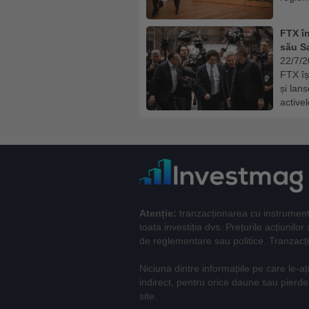
FTX în
său S
22/7/
FTX îș
și lan
activel
Atenție:
tranzacționarea cu instrumente 
toata investiția dvs. Prețurile acțiunilo
de reglementare sau politice. Tranzacți
Niciuna dintre informațiile pe care le-aț
indirect, pentru orice daune sau pierderi
site.