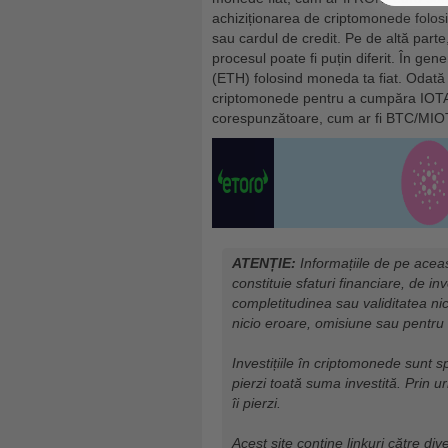
achiziționarea de criptomonede folos
sau cardul de credit. Pe de altă par
procesul poate fi puțin diferit. În ge
(ETH) folosind moneda ta fiat. Odată 
criptomonede pentru a cumpăra IOTA 
corespunzătoare, cum ar fi BTC/MI
ATENȚIE:
Informațiile de pe aceas
constituie sfaturi financiare, de in
completitudinea sau validitatea nic
nicio eroare, omisiune sau pentru 
Investițiile în criptomonede sunt sp
pierzi toată suma investită. Prin ur
îi pierzi.
Acest site conține linkuri către div