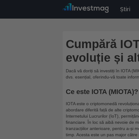
Știri
Cumpără IOTA
evoluție și al
Dacă vă doriți să investiți în IOTA (MI
dvs. esențial, oferindu-vă toate infor
Ce este IOTA (MIOTA)?
IOTA este o criptomonedă revoluționa
abordare diferită față de alte cript
Internetului Lucrurilor (IoT), permițân
financiare. În loc să aibă nevoie de 
tranzacțiilor anterioare, pentru a-și 
timp. Acesta este un pas major către