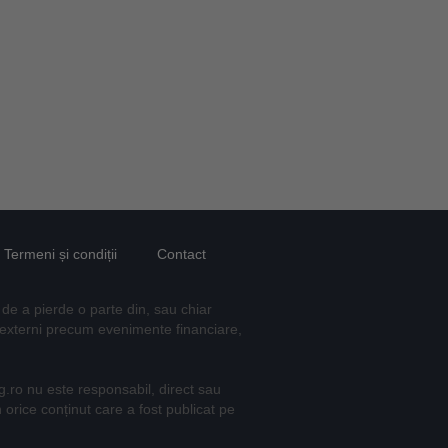
Termeni și condiții
Contact
 de a pierde o parte din, sau chiar
ori externi precum evenimente financiare,
mag.ro nu este responsabil, direct sau
n orice conținut care a fost publicat pe