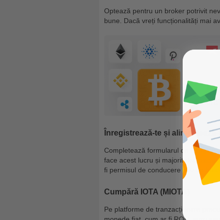
Optează pentru un broker potrivit nev
bune. Dacă vreți funcționalități mai 
Înregistrează-te și alimentează-
Completează formularul de înregistrare
face acest lucru și majoritatea exchan
fi permisul de conducere sau un bulet
Cumpără IOTA (MIOTA)
Pe platforme de tranzacționare prec
monede fiat, cum ar fi RON, euro sau 