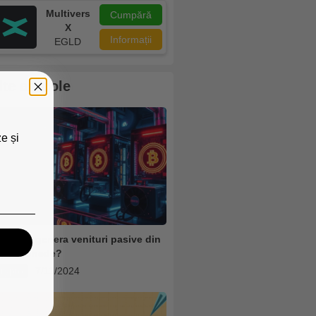
Multivers
Cumpără
X
Informații
EGLD
lte articole
e și
m poți genera venituri pasive din
iptomonede?
rypto
7/11/2024