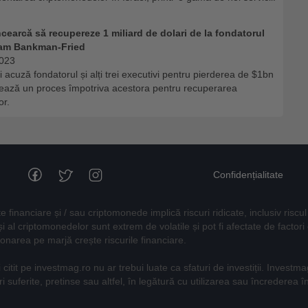
cearcă să recupereze 1 miliard de dolari de la fondatorul
am Bankman-Fried
2023
i acuză fondatorul și alți trei executivi pentru pierderea de $1bn
sează un proces împotriva acestora pentru recuperarea
or.
Confidențialitate
financiare și / sau criptomonede implică riscuri ridicate, inclusiv riscul
r și al criptomonedelor sunt extrem de volatile și pot fi afectate de fact
onarea pe marjă crește riscurile financiare.
i citit pe investmag.ro nu ar trebui luate ca sfaturi de investiții. Invest
 suferite, pretinse sau altfel, în legătură cu utilizarea sau încrederea î