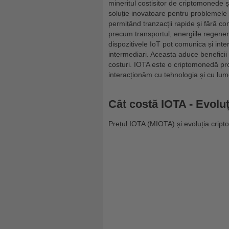
mineritul costisitor de criptomonede și
soluție inovatoare pentru problemele de
permițând tranzacții rapide și fără co
precum transportul, energiile regenera
dispozitivele IoT pot comunica și inter
intermediari. Aceasta aduce beneficii 
costuri. IOTA este o criptomonedă pro
interacționăm cu tehnologia și cu lume
Cât costă IOTA - Evolu
Prețul IOTA (MIOTA) și evoluția cripto