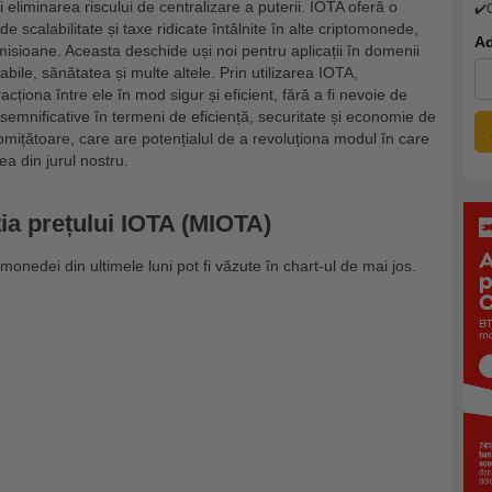
 eliminarea riscului de centralizare a puterii. IOTA oferă o
✔️
 scalabilitate și taxe ridicate întâlnite în alte criptomonede,
Ad
misioane. Aceasta deschide uși noi pentru aplicații în domenii
bile, sănătatea și multe altele. Prin utilizarea IOTA,
acționa între ele în mod sigur și eficient, fără a fi nevoie de
semnificative în termeni de eficiență, securitate și economie de
mițătoare, care are potențialul de a revoluționa modul în care
a din jurul nostru.
ția prețului IOTA (MIOTA)
monedei din ultimele luni pot fi văzute în chart-ul de mai jos.