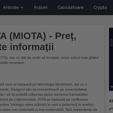
Articole
Acțiuni
Calculatoare
Crypto
 (MIOTA) - Preț,
te informații
OTA), dar nu știți de unde să începeți, acest articol este ghidul
mațiile necesare.
ră care se bazează pe tehnologia blockchain, dar cu o
omonede. Designul său se concentrează pe conectivitatea
du-i să își extindă utilizarea peste domeniul tranzacțiilor
minerit de criptomonede, IOTA se bazează pe verificarea
Ab
menține întreaga rețea scăzută la cost și puternică în același
✔️
 o lume mai conectată și mai sustenabilă, fără dependența de