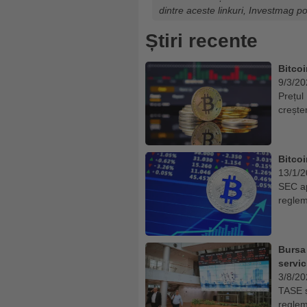
dintre aceste linkuri, Investmag p
Știri recente
Bitcoi
9/3/20
Prețul
crește
Bitcoi
13/1/
SEC ap
reglem
Bursa 
servic
3/8/20
TASE ș
reglem