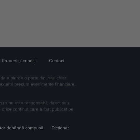
Termeni și condiții
Contact
 de a pierde o parte din, sau chiar
ori externi precum evenimente financiare,
mag.ro nu este responsabil, direct sau
n orice conținut care a fost publicat pe
ator dobândă compusă
Dicționar