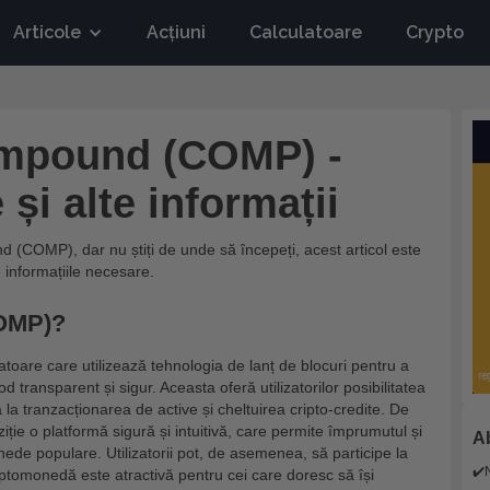
Articole
Acțiuni
Calculatoare
Crypto
mpound (COMP) -
 și alte informații
d (COMP), dar nu știți de unde să începeți, acest articol este
e informațiile necesare.
OMP)?
are care utilizează tehnologia de lanț de blocuri pentru a
mod transparent și sigur. Aceasta oferă utilizatorilor posibilitatea
 la tranzacționarea de active și cheltuirea cripto-credite. De
e o platformă sigură și intuitivă, care permite împrumutul și
Ab
nede populare. Utilizatorii pot, de asemenea, să participe la
✔️
iptomonedă este atractivă pentru cei care doresc să își