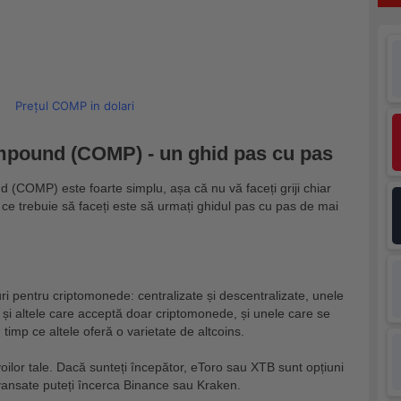
Prețul COMP in dolari
pound (COMP) - un ghid pas cu pas
 (COMP) este foarte simplu, așa că nu vă faceți griji chiar
 ce trebuie să faceți este să urmați ghidul pas cu pas de mai
ri pentru criptomonede: centralizate și descentralizate, unele
și altele care acceptă doar criptomonede, și unele care se
 timp ce altele oferă o varietate de altcoins.
oilor tale. Dacă sunteți începător, eToro sau XTB sunt opțiuni
avansate puteți încerca Binance sau Kraken.