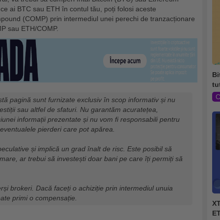
ce ai BTC sau ETH în contul tău, poți folosi aceste
ound (COMP) prin intermediul unei perechi de tranzacționare
OMP sau ETH/COMP.
Bi
tu
C
tă pagină sunt furnizate exclusiv în scop informativ și nu
vestiții sau altfel de sfaturi. Nu garantăm acuratețea,
iunei informații prezentate și nu vom fi responsabili pentru
eventualele pierderi care pot apărea.
eculative și implică un grad înalt de risc. Este posibil să
mare, ar trebui să investești doar bani pe care îți permiți să
erși brokeri. Dacă faceți o achiziție prin intermediul unuia
oate primi o compensație.
XT
ET