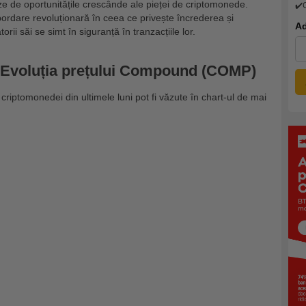
eze de oportunitățile crescânde ale pieței de criptomonede.
✔️
dare revoluționară în ceea ce privește încrederea și
Ad
orii săi se simt în siguranță în tranzacțiile lor.
 Evoluția prețului Compound (COMP)
iptomonedei din ultimele luni pot fi văzute în chart-ul de mai