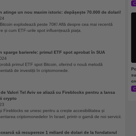
C
n atinge un nou maxim istoric: depășește 70.000 de dolari!
24
 Bitcoin explodează peste 70K! Află despre cea mai recentă
re și cum ETF-urile spot influențează piața.
n sparge barierele: primul ETF spot aprobat în SUA
2024
robă primul ETF spot Bitcoin, oferind o nouă metodă
Po
entată de investiții în criptomonede.
su
cr
C
de Valori Tel Aviv se aliază cu Fireblocks pentru a lansa
ii crypto
23
i Fireblocks se unesc pentru a crește accesibilitatea și
entarea criptomonedelor în Israel, printr-o gamă de noi servicii.
cearcă să recupereze 1 miliard de dolari de la fondatorul