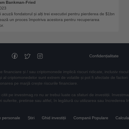
am Bankman-Fried
2023
i acuză fondatorul și alți trei executivi pentru pierderea de $1bn
sează un proces împotriva acestora pentru recuperarea
or.
Confidențialitate
financiare și / sau criptomonede implică riscuri ridicate, inclusiv riscul
r și al criptomonedelor sunt extrem de volatile și pot fi afectate de fact
onarea pe marjă crește riscurile financiare.
i citit pe investmag.ro nu ar trebui luate ca sfaturi de investiții. Invest
 suferite, pretinse sau altfel, în legătură cu utilizarea sau încrederea î
e personale
Știri
Ghid investiții
Companii Populare
Calcul