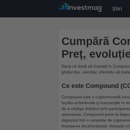
Știri
Cumpără Co
Preț, evoluție
Dacă vă doriți să investiți în Compoun
ghidul dvs. esențial, oferindu-vă toat
Ce este Compound (C
Compound este o criptomonedă inovato
facilita schimburile și tranzacțiile în 
de a câștiga dobânzi prin participarea
asemenea, Compound pune la dispoziți
depozitul într-o varietate de criptomo
finanțarea decentralizată. Această cr