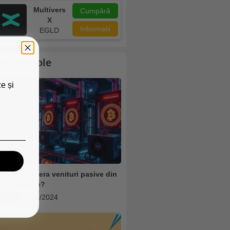
Multivers
Cumpără
X
Informații
EGLD
lte articole
e și
m poți genera venituri pasive din
iptomonede?
rypto
7/11/2024