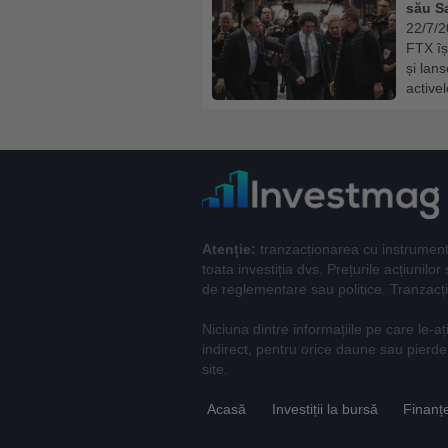
său S
22/7/
FTX îș
și lan
activel
Atenție:
tranzacționarea cu instrumente 
toata investiția dvs. Prețurile acțiunilo
de reglementare sau politice. Tranzacți
Niciuna dintre informațiile pe care le-aț
indirect, pentru orice daune sau pierderi
site.
Acasă
Investiții la bursă
Finanț