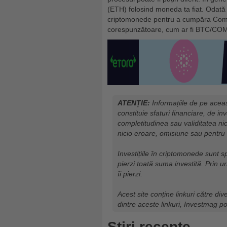
(ETH) folosind moneda ta fiat. Odată 
criptomonede pentru a cumpăra Comp
corespunzătoare, cum ar fi BTC/C
ATENȚIE:
Informațiile de pe aceas
constituie sfaturi financiare, de in
completitudinea sau validitatea nic
nicio eroare, omisiune sau pentru 
Investițiile în criptomonede sunt sp
pierzi toată suma investită. Prin ur
îi pierzi.
Acest site conține linkuri către div
dintre aceste linkuri, Investmag p
Știri recente