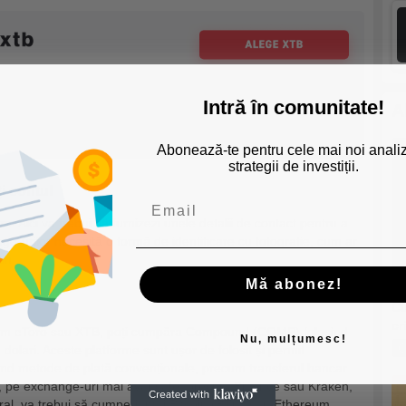
Intră în comunitate!
A
Abonează-te pentru cele mai noi analiz
strategii de investiții.
ți contul
. Aici va trebui să furnizezi unele detalii de contact pentru a
ge-urilor necesită o formă de identificare cu fotografie, cum ar
in.
Mă abonez!
Cu
cr
cum eToro sau XTB, poți cumpăra Compound (COMP) folosind
Nu, mulțumesc!
C
dolari. Aceste platforme sunt ușor de folosit și permit
ind metode de plată convenționale, precum transferul bancar
te, pe exchange-uri mai avansate, precum Binance sau Kraken,
neral, va trebui să cumperi întâi Bitcoin (BTC) sau Ethereum