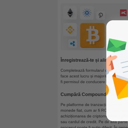
Înregistrează-te și alimentează-
Completează formularul de înregistrare
face acest lucru și majoritatea exchan
fi permisul de conducere sau un bulet
Cumpără Compound (COMP)
Pe platforme de tranzacționare pre
monede fiat, cum ar fi RON, euro sau 
achiziționarea de criptomonede folos
sau cardul de credit. Pe de altă par
procesul poate fi puțin diferit. În ge