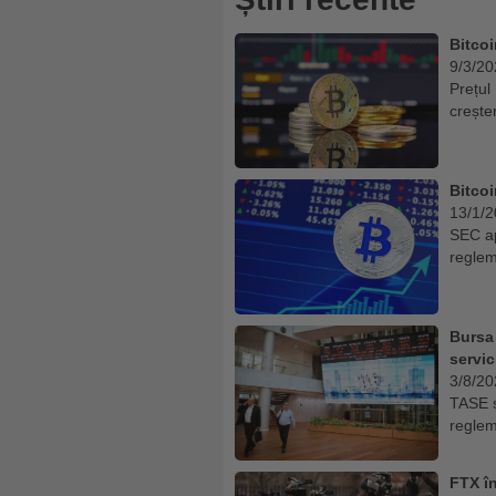
Bitcoi
9/3/20
Prețul
crește
Bitcoi
13/1/
SEC ap
reglem
Bursa 
servic
3/8/20
TASE ș
reglem
FTX în