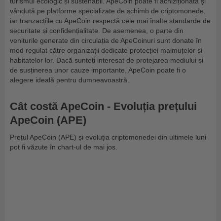
turismul ecologic și sustenabil. ApeCoin poate fi achiziționată și
vândută pe platforme specializate de schimb de criptomonede,
iar tranzacțiile cu ApeCoin respectă cele mai înalte standarde de
securitate și confidențialitate. De asemenea, o parte din
veniturile generate din circulația de ApeCoinuri sunt donate în
mod regulat către organizații dedicate protecției maimuțelor și
habitatelor lor. Dacă sunteți interesat de protejarea mediului și
de susținerea unor cauze importante, ApeCoin poate fi o
alegere ideală pentru dumneavoastră.
Cât costă ApeCoin - Evoluția prețului
ApeCoin (APE)
Prețul ApeCoin (APE) și evoluția criptomonedei din ultimele luni
pot fi văzute în chart-ul de mai jos.