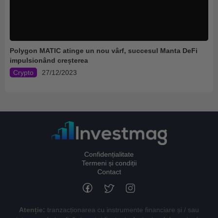
Polygon MATIC atinge un nou vârf, succesul Manta DeFi
impulsionând creșterea
Crypto
27/12/2023
Confidențialitate
Termeni și condiții
Contact
Atenție:
tranzacționarea cu instrumente financiare și / sau