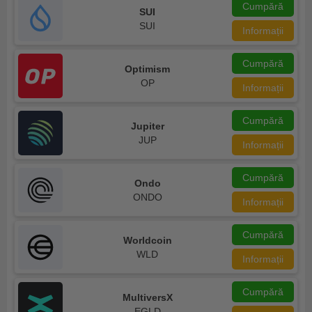
Cumpără
SUI
SUI
Informații
Cumpără
Optimism
OP
Informații
Cumpără
Jupiter
JUP
Informații
Cumpără
Ondo
ONDO
Informații
Cumpără
Worldcoin
WLD
Informații
Cumpără
MultiversX
EGLD