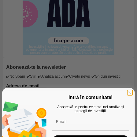
Abonează-te la newsletter
✔️No Spam
✔️Stiri
✔️Analiza actiuni
✔️Crypto news
✔️Ghiduri investitii
Adresa de email
Intră în comunitate!
Abonează-te pentru cele mai noi analize și
strategii de investiții.