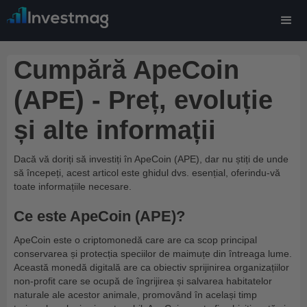
Cumpără ApeCoin
(APE) - Preț, evoluție
și alte informații
Dacă vă doriți să investiți în ApeCoin (APE), dar nu știți de unde
să începeți, acest articol este ghidul dvs. esențial, oferindu-vă
toate informațiile necesare.
Ce este ApeCoin (APE)?
ApeCoin este o criptomonedă care are ca scop principal
conservarea și protecția speciilor de maimuțe din întreaga lume.
Această monedă digitală are ca obiectiv sprijinirea organizațiilor
non-profit care se ocupă de îngrijirea și salvarea habitatelor
naturale ale acestor animale, promovând în același timp