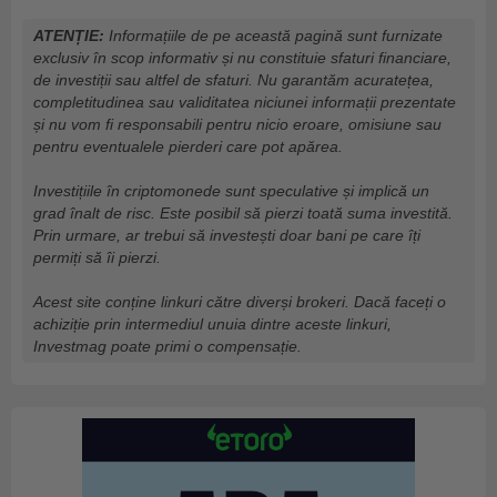
ATENȚIE:
Informațiile de pe această pagină sunt furnizate
exclusiv în scop informativ și nu constituie sfaturi financiare,
de investiții sau altfel de sfaturi. Nu garantăm acuratețea,
completitudinea sau validitatea niciunei informații prezentate
și nu vom fi responsabili pentru nicio eroare, omisiune sau
pentru eventualele pierderi care pot apărea.
Investițiile în criptomonede sunt speculative și implică un
grad înalt de risc. Este posibil să pierzi toată suma investită.
Prin urmare, ar trebui să investești doar bani pe care îți
permiți să îi pierzi.
Acest site conține linkuri către diverși brokeri. Dacă faceți o
achiziție prin intermediul unuia dintre aceste linkuri,
Investmag poate primi o compensație.