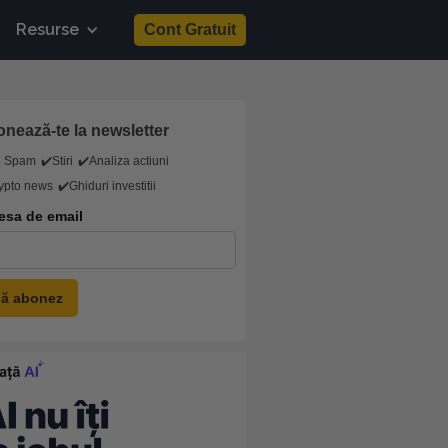
Resurse
Cont Gratuit
nează-te la newsletter
o Spam
✔️Stiri
✔️Analiza actiuni
ypto news
✔️Ghiduri investitii
esa de email