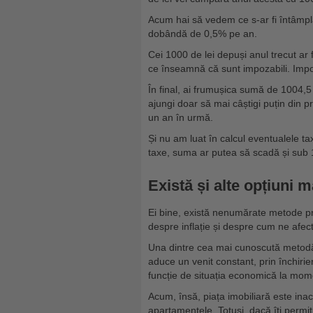
Acum hai să vedem ce s-ar fi întâmpla
dobândă de 0,5% pe an.
Cei 1000 de lei depuși anul trecut ar f
ce înseamnă că sunt impozabili. Impozi
În final, ai frumușica sumă de 1004,5 
ajungi doar să mai câștigi puțin din pr
un an în urmă.
Și nu am luat în calcul eventualele t
taxe, suma ar putea să scadă și sub 1
Există și alte opțiuni 
Ei bine, există nenumărate metode pri
despre inflație și despre cum ne afe
Una dintre cea mai cunoscută metodă
aduce un venit constant, prin închiri
funcție de situația economică la mom
Acum, însă, piața imobiliară este inacc
apartamentele. Totuși, dacă îți permi