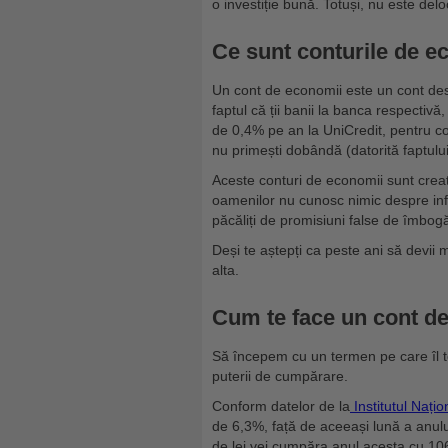
o investiție bună. Totuși, nu este delo
Ce sunt conturile de e
Un cont de economii este un cont des
faptul că ții banii la banca respecti
de 0,4% pe an la UniCredit, pentru c
nu primești dobândă (datorită faptulu
Aceste conturi de economii sunt crea
oamenilor nu cunosc nimic despre infl
păcăliți de promisiuni false de îmbogă
Deși te aștepți ca peste ani să devii 
alta.
Cum te face un cont d
Să începem cu un termen pe care îl to
puterii de cumpărare.
Conform datelor de la
Institutul Națio
de 6,3%, față de aceeași lună a anulu
de lei vei cumpăra anul acesta cu 10