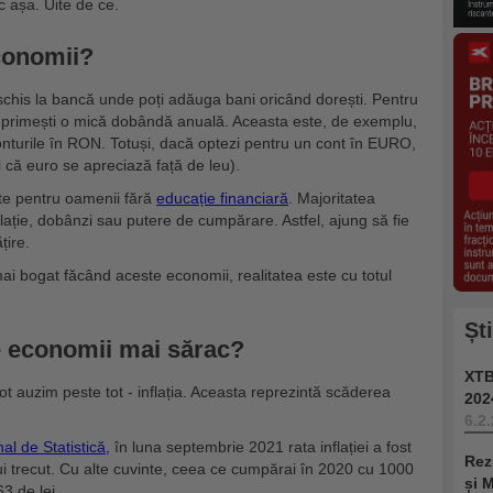
c așa. Uite de ce.
conomii?
chis la bancă unde poți adăuga bani oricând dorești. Pentru
vă, primești o mică dobândă anuală. Aceasta este, de exemplu,
onturile în RON. Totuși, dacă optezi pentru un cont în EURO,
i că euro se apreciază față de leu).
te pentru oamenii fără
educație financiară
. Majoritatea
ație, dobânzi sau putere de cumpărare. Astfel, ajung să fie
țire.
mai bogat făcând aceste economii, realitatea este cu totul
Șt
e economii mai sărac?
XTB
t auzim peste tot - inflația. Aceasta reprezintă scăderea
202
6.2
nal de Statistică,
în luna septembrie 2021 rata inflației a fost
Rez
i trecut. Cu alte cuvinte, ceea ce cumpărai în 2020 cu 1000
și 
63 de lei.