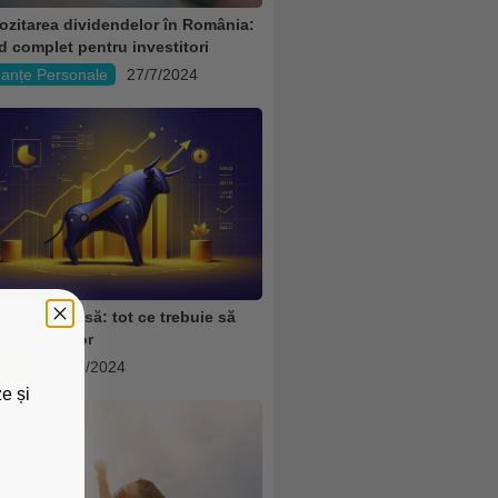
ozitarea dividendelor în România:
d complet pentru investitori
nanțe Personale
27/7/2024
stiții la bursă: tot ce trebuie să
 ca începător
estiții
23/4/2024
e și