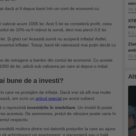
mix
t dacă ai fi depus banii într-un cont de economii cu
30.
XTB
i valorat acum 1005 lei. Acei 5 lei se consideră profit, ceea
des
tul de 10% va fi reținut la sursă, deci mai pierzi 0,5 lei.
9.1
lei. Și ghici ce! Această sumă nu acoperă inflația! Astfel,
Zla
ocentul inflației. Totuși, banii tăi valorează mai puțin decât cu
amb
26.
axe de retragere a banilor din contul de economii. Cu aceste
000 de lei, adică sub valoarea pe care ai depus-o inițial.
Al
mai bune de a investi?
n care ne protejăm de inflație. Dacă vrei să afli mai multe
ctează, am scris un
articol special
pe acest subiect.
 o reprezintă
investițiile în imobiliare
. Un imobil îți poate
erea acestuia. De asemenea, prețul de vânzare poate varia în
entul respectiv.
esibilă multora dintre noi datorită prețurilor la care au ajuns
ți să achiziționezi un apartament, o garsonieră sau o hală