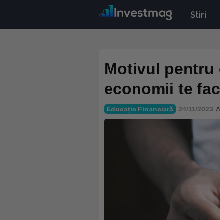
Știri
Motivul pentru 
economii te fac
Educație Financiară
24/11/2023
A