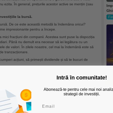
 nu ezita. În general, prețurile acestor active se mențin (sau
Imp
Ghi
investițiile la bursă.
Fi
 bursă. De ce este această metodă la îndemâna oricui?
sume impresionante pentru a începe.
 mici fracțiuni din companii. Acestea sunt puse la dispoziția
mediari. Până nu demult era necesar să iei legătura cu un
le de valori. În zilele noastre, cel mai la îndemână este să
 de tranzacționare.
cumperi acțiuni, să primești dividende și să te bucuri de
Inve
ie și răbdare poți ajunge să câștigi un venit pasiv din
Intră în comunitate!
știi
Inv
mânia, este mai mic decât cel pe profit (în anumite limite,
Abonează-te pentru cele mai noi analiz
strategii de investiții.
biliarele, mai avem câteva metode prin care să ne protejăm de
ai mult atenția marilor corporații globale. Ideea pe care au