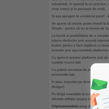
industrială, în special la un preț bun,
chiar cresc) și în perioade de criză.
Și așa ajungem la următorul punct -
Se spune că oricine poate investi la
Simplu - pentru că nu ai nevoie de 
La bursă ai posibilitatea de a cumpăra
tuturor doritorilor prin anumiți inter
broker pentru a face legătura cu burse
investim prin așa-numitele platforme
Cu ajutorul acestor platforme poți să 
roadele muncii tale.
Cu puțină cercetare de piață, inspiraț
economiile tale.
În plus, impozitul pe dividende, în Ro
desigur).
Pe lângă investițiile la bursă și imo
efectele inflației asupra banilor noștri.
Criptomonedele
atrag din ce în ce m