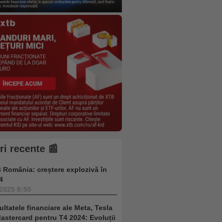
iri recente 📰
 România: creștere explozivă în
4
.2025 8:50
ultatele financiare ale Meta, Tesla
Mastercard pentru T4 2024: Evoluții