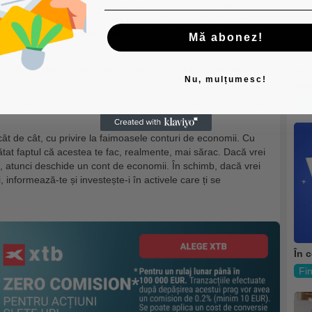
lor dintre persoane. În acest moment, toate tranzacțiile pe
nt monitorizate de autoritățile centrale (guvern, stat, bănci).
să dureze și câteva zile până când sunt verificate și
Mă abonez!
riptomonedelor se realizează instant. De aceea, acest activ
Imp
Nu, mulțumesc!
 lung.
cop
Fi
e unul dintre cele mai importante aspecte ale vieții din ziua
t de cât, cu privire la faimoasele conturi de economii. Cu
ătat faptul că acestea te fac, realmente, mai sărac. Dacă vrei
ni, atunci deschide un cont de economii. În schimb, dacă vrei
, informează-te și investește-i în activele care ți se
În 
Fi