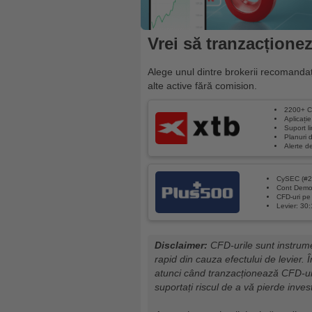
Vrei să tranzacțione
Alege unul dintre brokerii recomandaț
alte active fără comision.
2200+ C
Aplicați
Suport 
Planuri d
Alerte d
CySEC (#2
Cont Demo 
CFD-uri pe 
Levier: 30:
Disclaimer:
CFD-urile sunt instrume
rapid din cauza efectului de levier. Î
atunci când tranzacționează CFD-uri
suportați riscul de a vă pierde invest