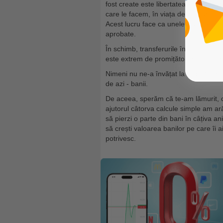
fost create este libertatea tranzacții
care le facem, în viața de zi cu zi, su
Acest lucru face ca unele transferuri 
aprobate.
În schimb, transferurile în rețelele c
este extrem de promițător pe termen
Nimeni nu ne-a învățat la școală despr
de azi - banii.
De aceea, sperăm că te-am lămurit, câ
ajutorul câtorva calcule simple am ar
să pierzi o parte din bani în câțiva a
să crești valoarea banilor pe care îi ai
potrivesc.