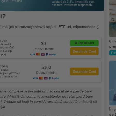
zi?
i mai jos și tranzacționează acțiuni, ETF-uri, criptomonede și
6 m
FD-uri
✪
Top Broker
$0
e de mobil
pro
limba română
Depozit minim
e investiții
Deschide Cont
Fi
e preț
50/14)
$100
gratuit
Deschide Cont
Depozit minim
Acțiuni și ETF-uri
1 Conturi retail
nte complexe și prezintă un risc ridicat de a pierde bani
ntre 74-89% din conturile investitorilor de retail pierd bani
. Trebuie să luați în considerare dacă sunteți în măsură să
iția.
În c
de 