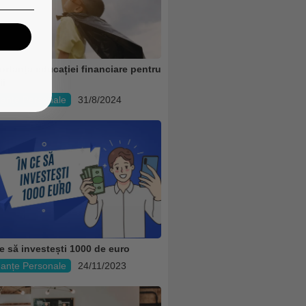
ortanța educației financiare pentru
ii
nanțe Personale
31/8/2024
ce să investești 1000 de euro
nanțe Personale
24/11/2023