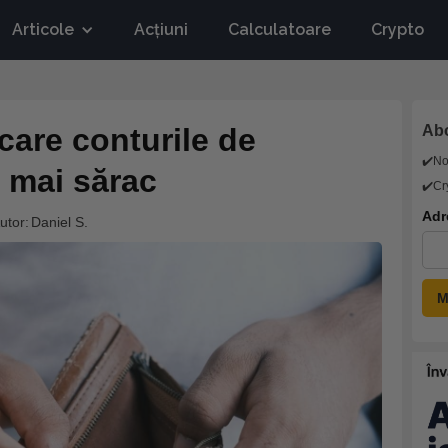
Articole
Acțiuni
Calculatoare
Crypto
care conturile de
Abo
✔️N
 mai sărac
✔️Cr
Adr
utor:
Daniel S.