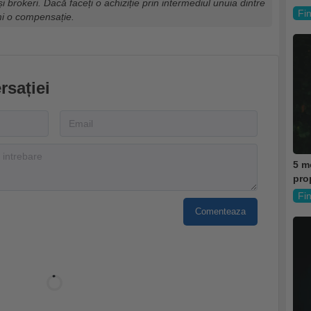
și brokeri. Dacă faceți o achiziție prin intermediul unuia dintre
Fi
mi o compensație.
rsației
5 mo
pro
Fi
Comenteaza