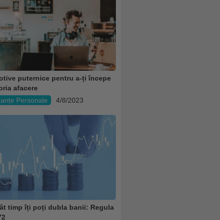
otive puternice pentru a-ți începe
pria afacere
nanțe Personale
4/8/2023
ât timp îți poți dubla banii: Regula
72