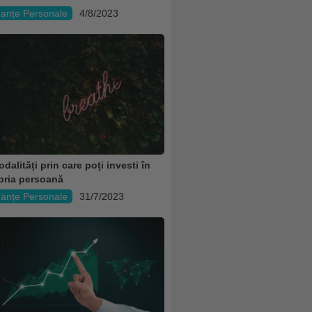
nanțe Personale
4/8/2023
dalități prin care poți investi în
pria persoană
nanțe Personale
31/7/2023