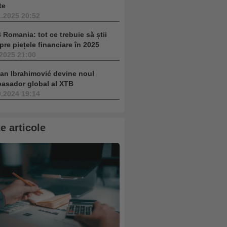
te
1.2025 20:52
 Romania: tot ce trebuie să știi
pre piețele financiare în 2025
.2025 21:00
tan Ibrahimović devine noul
asador global al XTB
9.2024 19:14
te articole