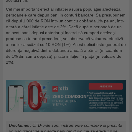
același ritm.
Cel mai important efect al inflației asupra populației afectează
persoanele care depun bani în conturi bancare. Să presupunem
că depui 1,000 de RON într-un cont cu dobândă 1% pe an, într-
o țară a cărei inflație este de 2%. Dacă după o perioadă de un
an scoți banii depuși anterior și încerci să cumperi aceleași
produse ca în anul precedent, vei observa că valoarea efectivă
a banilor a scăzut cu 10 RON (1%). Acest deficit este generat de
diferența negativă dintre dobânda anuală a băncii (în cuantum
de 1% din suma depusă) și rata inflației în piață (în valoare de
2%).
Disclaimer:
CFD-urile sunt instrumente complexe și prezintă
un risc ridicat de a pierde bani rapid din cauza efectului de