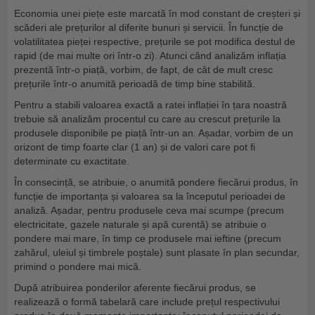
Economia unei piețe este marcată în mod constant de creșteri și
scăderi ale prețurilor al diferite bunuri și servicii. În funcție de
volatilitatea pieței respective, prețurile se pot modifica destul de
rapid (de mai multe ori într-o zi). Atunci când analizăm inflația
prezentă într-o piață, vorbim, de fapt, de cât de mult cresc
prețurile într-o anumită perioadă de timp bine stabilită.
Pentru a stabili valoarea exactă a ratei inflației în țara noastră
trebuie să analizăm procentul cu care au crescut prețurile la
produsele disponibile pe piață într-un an. Așadar, vorbim de un
orizont de timp foarte clar (1 an) și de valori care pot fi
determinate cu exactitate.
În consecință, se atribuie, o anumită pondere fiecărui produs, în
funcție de importanța și valoarea sa la începutul perioadei de
analiză. Așadar, pentru produsele ceva mai scumpe (precum
electricitate, gazele naturale și apă curentă) se atribuie o
pondere mai mare, în timp ce produsele mai ieftine (precum
zahărul, uleiul și timbrele poștale) sunt plasate în plan secundar,
primind o pondere mai mică.
După atribuirea ponderilor aferente fiecărui produs, se
realizează o formă tabelară care include prețul respectivului