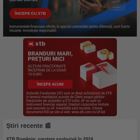
Știri recente 📰
XTB România: creștere explozivă în 2024