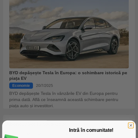
BYD depășește Tesla în Europa: o schimbare istorică pe
piața EV
Economie
20/7/2025
BYD depășește Tesla în vânzările EV din Europa pentru
prima dată. Află ce înseamnă această schimbare pentru
piața auto și investitori.
Abonează-te la newsletter
Intră în comunitate!
✔️No Spam
✔️Stiri
✔️Analiza actiuni
✔️Crypto news
✔️Ghiduri investitii