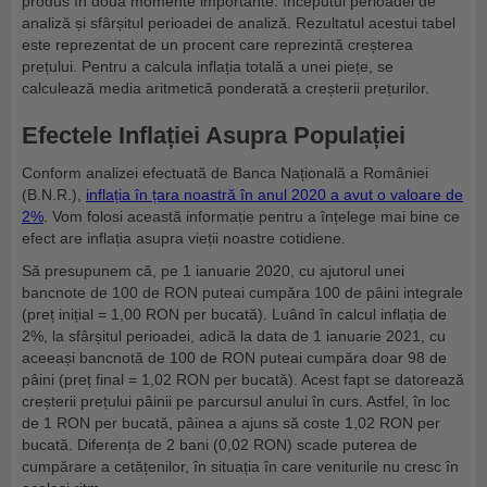
produs în două momente importante: începutul perioadei de
analiză și sfârșitul perioadei de analiză. Rezultatul acestui tabel
este reprezentat de un procent care reprezintă creșterea
prețului. Pentru a calcula inflația totală a unei piețe, se
calculează media aritmetică ponderată a creșterii prețurilor.
Efectele Inflației Asupra Populației
Conform analizei efectuată de Banca Națională a României
(B.N.R.),
inflația în țara noastră în anul 2020 a avut o valoare de
2%
. Vom folosi această informație pentru a înțelege mai bine ce
efect are inflația asupra vieții noastre cotidiene.
Să presupunem că, pe 1 ianuarie 2020, cu ajutorul unei
bancnote de 100 de RON puteai cumpăra 100 de pâini integrale
(preț inițial = 1,00 RON per bucată). Luând în calcul inflația de
2%, la sfârșitul perioadei, adică la data de 1 ianuarie 2021, cu
aceeași bancnotă de 100 de RON puteai cumpăra doar 98 de
pâini (preț final = 1,02 RON per bucată). Acest fapt se datorează
creșterii prețului pâinii pe parcursul anului în curs. Astfel, în loc
de 1 RON per bucată, pâinea a ajuns să coste 1,02 RON per
bucată. Diferența de 2 bani (0,02 RON) scade puterea de
cumpărare a cetățenilor, în situația în care veniturile nu cresc în