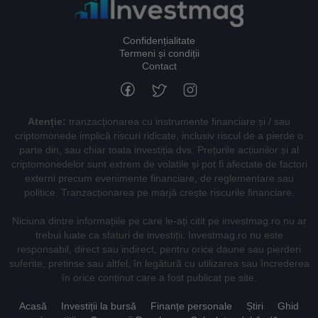
Confidențialitate
Termeni și condiții
Contact
Atenție:
tranzacționarea cu instrumente financiare și / sau
criptomonede implică riscuri ridicate, inclusiv riscul de a pierde o
parte din, sau chiar toata investiția dvs. Prețurile acțiunilor și al
criptomonedelor sunt extrem de volatile și pot fi afectate de factori
externi precum evenimente financiare, de reglementare sau
politice. Tranzacționarea pe marjă crește riscurile financiare.
Niciuna dintre informațiile pe care le-ați citit pe investmag.ro nu ar
trebui luate ca sfaturi de investiții. Investmag.ro nu este
responsabil, direct sau indirect, pentru orice daune sau pierderi
suferite, pretinse sau altfel, în legătură cu utilizarea sau încrederea
în orice conținut care a fost publicat pe site.
Acasă
Investiții la bursă
Finanțe personale
Știri
Ghid