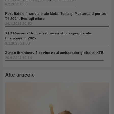
6.2.2025 8:50
Rezultatele financiare ale Meta, Tesla și Mastercard pentru
T4 2024: Evoluții mixte
30.1.2025 20:52
XTB Romania: tot ce trebuie să știi despre piețele
financiare în 2025
9.1.2025 21:00
Zlatan Ibrahimović devine noul ambasador global al XTB
26.9.2024 19:14
Alte articole