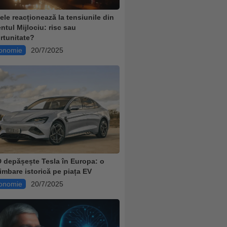
țele reacționează la tensiunile din
entul Mijlociu: risc sau
rtunitate?
onomie
20/7/2025
 depășește Tesla în Europa: o
imbare istorică pe piața EV
onomie
20/7/2025