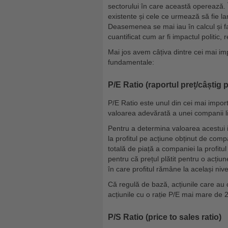
sectorului în care această operează
existente și cele ce urmează să fie la
Deasemenea se mai iau în calcul și fa
cuantificat cum ar fi impactul politic, 
Mai jos avem câțiva dintre cei mai impo
fundamentale:
P/E Ratio (raportul preț/câștig 
P/E Ratio este unul din cei mai importa
valoarea adevărată a unei companii li
Pentru a determina valoarea acestui in
la profitul pe acțiune obținut de com
totală de piață a companiei la profitu
pentru că prețul plătit pentru o acțiun
în care profitul rămâne la același nive
Că regulă de bază, acțiunile care au 
acțiunile cu o rație P/E mai mare de 
P/S Ratio (price to sales ratio)