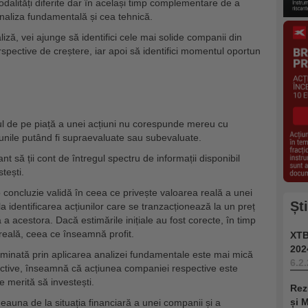
odalități diferite dar în același timp complementare de a
analiza fundamentală și cea tehnică.
ză, vei ajunge să identifici cele mai solide companii din
spective de creștere, iar apoi să identifici momentul oportun
l de pe piață a unei acțiuni nu corespunde mereu cu
unile putând fi supraevaluate sau subevaluate.
t să ții cont de întregul spectru de informații disponibil
stești.
 o concluzie validă în ceea ce privește valoarea reală a unei
Șt
la identificarea acțiunilor care se tranzacționează la un preț
a acestora. Dacă estimările inițiale au fost corecte, în timp
 reală, ceea ce înseamnă profit.
XTB
202
rminată prin aplicarea analizei fundamentale este mai mică
6.2
spective, înseamnă că acțiunea companiei respective este
e merită să investești.
Rez
și 
auna de la situația financiară a unei companii și a