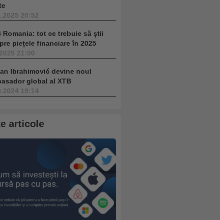
te
1.2025 20:52
 Romania: tot ce trebuie să știi
pre piețele financiare în 2025
.2025 21:00
tan Ibrahimović devine noul
asador global al XTB
9.2024 19:14
te articole