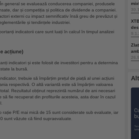
mix
. În general se evaluează conducerea companiei, produsele
30.
nsate, dar și competiția și politica de dividende a companiei.
ctori externi cu impact semnificativ însă greu de prevăzut și
XTB
reglementările și tendințele industriei.
des
rtanți indicatorii care sunt luați în calcul în timpul analizei
9.1
Zla
amb
pe acțiune)
26.
nți indicatori și este folosit de investitori pentru a determina
state la bursă.
Al
dicator, trebuie să împărțim prețul de piață al unei acțiuni
pania respectivă. O altă variantă este să împărțim valoarea
l total. Rezultatul obținut reprezintă numărul de ani necesari
e să fie recuperat din profiturile acesteia, asta doar în cazul
l.
o rație P/E mai mică de 15 sunt considerate sub evaluate, iar
20 sunt văzute că fiind supraevaluate.