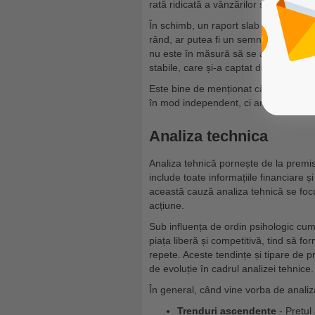
rată ridicată a vânzărilor se corelează
În schimb, un raport slab de creștere a
rând, ar putea fi un semnal de alarm
nu este în măsură să se adapteze. În a
stabile, care și-a captat deja cea mai
Este bine de menționat că acești indic
în mod independent, ci analizați laolal
Analiza technica
Analiza tehnică pornește de la premis
include toate informațiile financiare 
această cauză analiza tehnică se focu
acțiune.
Sub influența de ordin psihologic cum 
piața liberă și competitivă, tind să fo
repete. Aceste tendințe și tipare de pre
de evoluție în cadrul analizei tehnice.
În general, când vine vorba de analiza 
Trenduri ascendente
- Prețul 