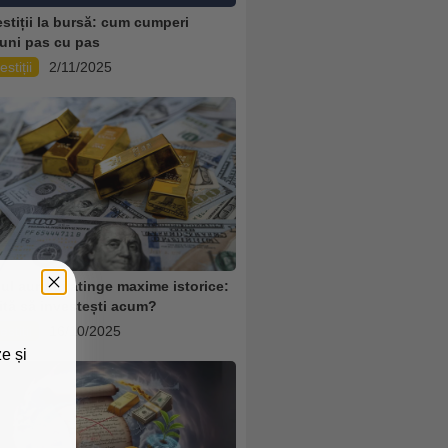
estiții la bursă: cum cumperi
iuni pas cu pas
estiții
2/11/2025
țul aurului atinge maxime istorice:
ită să investești acum?
estiții
16/10/2025
e și