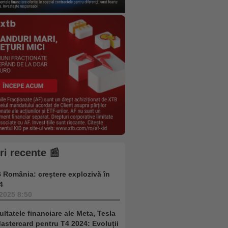
iri recente 📰
 România: creștere explozivă în
4
.2025 8:50
ultatele financiare ale Meta, Tesla
Mastercard pentru T4 2024: Evoluții