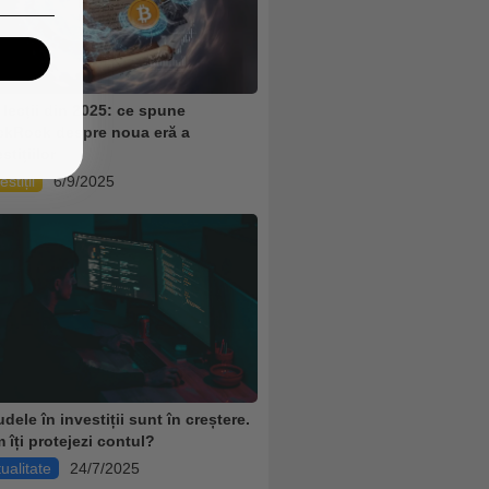
i lecții din 2025: ce spune
ckRock despre noua eră a
stițiilor
estiții
6/9/2025
dele în investiții sunt în creștere.
 îți protejezi contul?
ualitate
24/7/2025