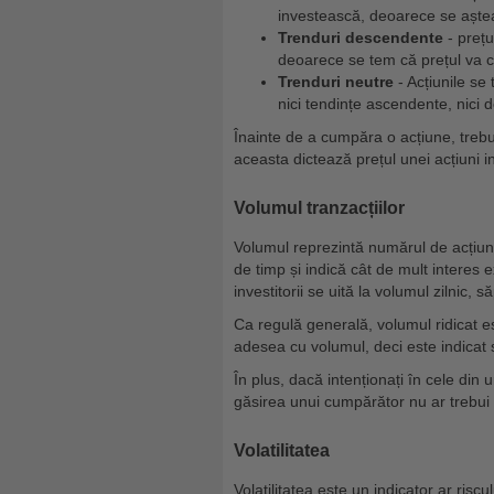
investească, deoarece se aștea
Trenduri descendente
- prețu
deoarece se tem că prețul va 
Trenduri neutre
- Acțiunile se
nici tendințe ascendente, nici
Înainte de a cumpăra o acțiune, trebu
aceasta dictează prețul unei acțiuni 
Volumul tranzacțiilor
Volumul reprezintă numărul de acțiun
de timp și indică cât de mult interes 
investitorii se uită la volumul zilnic,
Ca regulă generală, volumul ridicat es
adesea cu volumul, deci este indicat s
În plus, dacă intenționați în cele din
găsirea unui cumpărător nu ar trebui 
Volatilitatea
Volatilitatea este un indicator ar ris