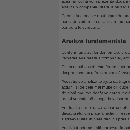
acest articol îți vom prezenta două m
analiza o companie listată la bursă: 
Combinând aceste două tipuri de anali
punct de vedere financiar care au per
pentru a le cumpăra.
Analiza fundamentală
Conform analizei fundamentale, prețu
valoarea adevărată a companiei, acți
Din această cauză este foarte importan
despre compania în care vrei să inve
Acest tip de analiză te ajută să tragi
acțiuni, și de cele mai multe ori duce 
de piață mai mic decât valoarea reală 
prețul va tinde să ajungă la valoarea
Pe de altă parte, dacă valoarea dete
decât prețul din piață al acțiunii re
supraevaluată în piața deci nu prea s
Analiză fundamentală pornește întotde