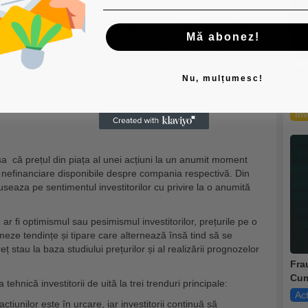
, în general, cu un raport P/E ridicat.
 vânzărilor ar putea indica două lucruri diferite. În primul
Mă abonez!
ă că o companie devine stagnantă și poate da faliment dacă
l doilea rând, ar putea fi rezultatul unei afaceri mari,
 mare parte a cotei de piață într-o anume industrie.
Tre
Nu, mulțumesc!
Bla
atori folosiți în analiza fundamentală nu trebuie interpretați
inve
tă.
Inv
a că prețul din piața al unei acțiuni la un anumit moment
și nefinanciare disponibile despre compania respectivă.
Din
seaza pe sentimentul investitorilor cu privire la o anumită
ar fi optimismul sau pesimismul investitorilor, prețurile pe o
rmeze tendințe și tipare care alternează însă tind să se
ț stau la baza studiului prețurilor și al realizării prognozelor
Frau
Cum
tehnică investitorii de uită la trei trenduri principale:
Act
acțiunilor este în urcare, iar investitorii continuă să