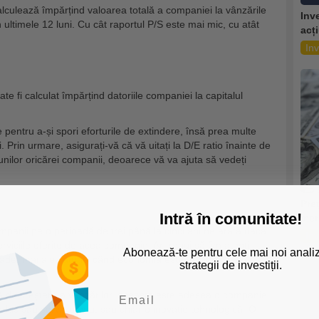
calculează împărțind valoarea totală a companiei la vânzările
Inv
n ultimele 12 luni. Cu cât raportul P/S este mai mic, cu atât
acț
Inv
te fi calculat împărțind datoriile companiei la capitalul
e
pentru a-și spori eforturile de extindere, însă prea multe
i. Prin urmare, asigurați-vă că vă uitați la D/E ratio înainte de
nilor oricărei companii, deoarece vă va ajuta să vedeți
Pre
Intră în comunitate!
mer
mpanii pe o perioadă de trei până la cinci ani ne arată dacă
Inv
viciile oferite de acea companie. Ar trebui să fim atenți
Abonează-te pentru cele mai noi analiz
ade, mai ales atunci când economia este în plină
strategii de investiții.
ă de creștere a vânzărilor, aceasta este adesea o companie
odus sau serviciu nou, sau chiar o inovație tehnologică. O