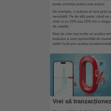
poate schimba prețul unei acțiuni.
De exemplu, o acțiune al care preț c
nevolatilă. Pe de altă parte, când ne
chiar și cu 10% sau 20% într-o singur
de volatile.
Deși de cele mai multe ori analiza t
evaluare a unei oportunități de investi
astfel încât prin analiza fundamentală
Vrei să tranzacțione