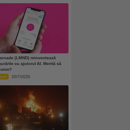
onade (LMND) reinventează
urările cu ajutorul AI. Merită să
estim?
iuni
20/7/2025