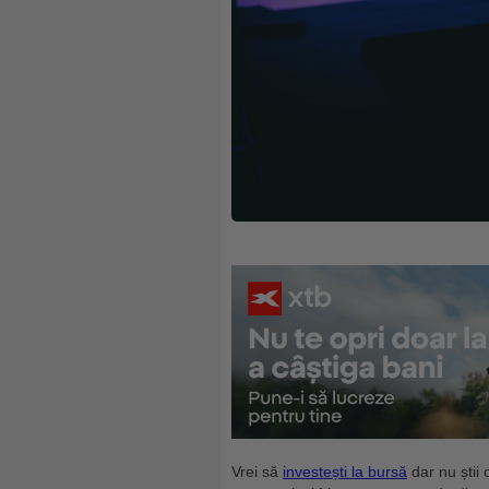
Vrei să
investești la bursă
dar nu știi