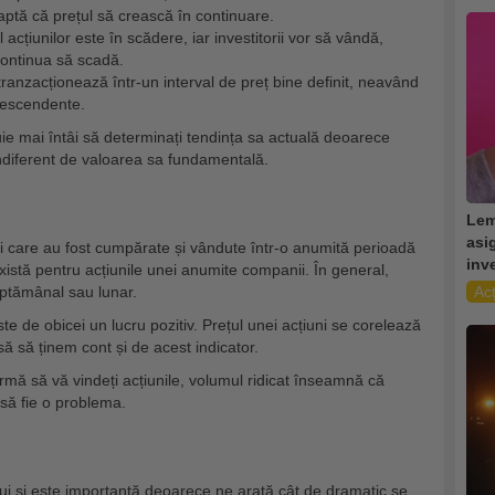
ptă că prețul să crească în continuare.
l acțiunilor este în scădere, iar investitorii vor să vândă,
continua să scadă.
 tranzacționează într-un interval de preț bine definit, neavând
 descendente.
ie mai întâi să determinați tendința sa actuală deoarece
indiferent de valoarea sa fundamentală.
Lem
asig
i care au fost cumpărate și vândute într-o anumită perioadă
inv
există pentru acțiunile unei anumite companii. În general,
 săptămânal sau lunar.
Acț
te de obicei un lucru pozitiv. Prețul unei acțiuni se corelează
ă să ținem cont și de acest indicator.
 urmă să vă vindeți acțiunile, volumul ridicat înseamnă că
să fie o problema.
cului și este importantă deoarece ne arată cât de dramatic se