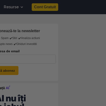
Resurse
Cont Gratuit
nează-te la newsletter
o Spam
✔️Stiri
✔️Analiza actiuni
ypto news
✔️Ghiduri investitii
esa de email