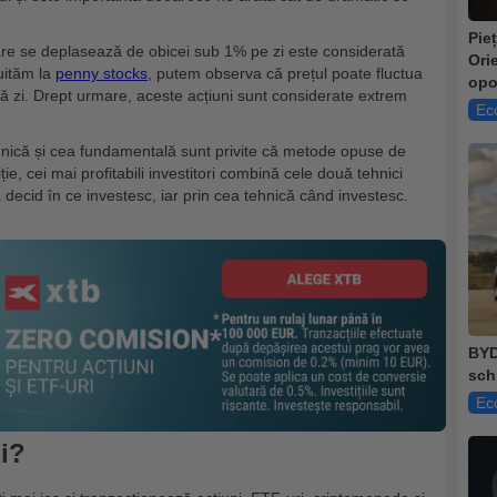
Pie
are se deplasează de obicei sub 1% pe zi este considerată
Ori
 uităm la
penny stocks
, putem observa că prețul poate fluctua
opo
ă zi. Drept urmare, aceste acțiuni sunt considerate extrem
Ec
ehnică și cea fundamentală sunt privite că metode opuse de
ție, cei mai profitabili investitori combină cele două tehnici
 decid în ce investesc, iar prin cea tehnică când investesc.
BYD
sch
Ec
zi?