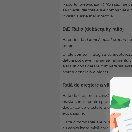
Raportul preț/vânzări (P/S ratio) se 
sau veniturile totale ale companiei di
investiția este mai atractivă.
D/E Ratio (debt/equity ratio)
Raportul de
datorie/capital propriu
poa
propriu.
Unele companii aleg să se îndatorez
datorii pot deveni și sursa falimentulu
a lua în considerare cumpărarea acțiu
starea generală a afacerii.
Rată de creștere a vânzărilor
Rata de creștere a vânzărilor unei co
există cerere pentru produsele sau ser
dacă rata de creștere a companiei sc
expansiune.
Dacă o companie are o rată puternic
cu capitalizare mică care oferă un pr