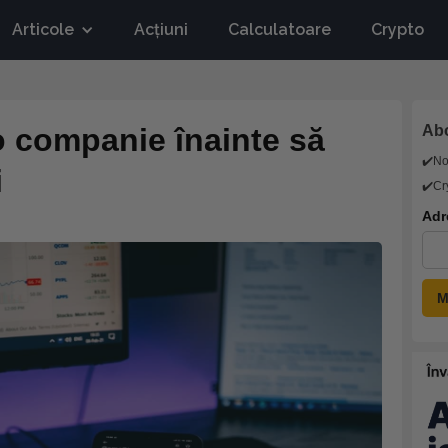
Articole
Acțiuni
Calculatoare
Crypto
o companie înainte să
Abo
✔️N
i
✔️Cr
Adr