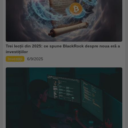
Trei lecții din 2025: ce spune BlackRock despre noua eră a
investițiilor
Investiții
6/9/2025