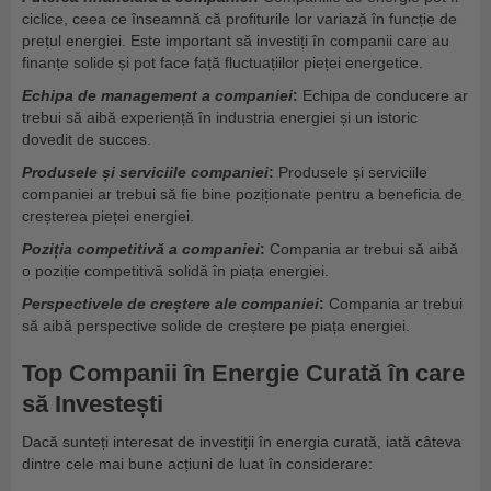
ciclice, ceea ce înseamnă că profiturile lor variază în funcție de
prețul energiei. Este important să investiți în companii care au
finanțe solide și pot face față fluctuațiilor pieței energetice.
Echipa de management a companiei
:
Echipa de conducere ar
trebui să aibă experiență în industria energiei și un istoric
dovedit de succes.
Produsele și serviciile companiei
:
Produsele și serviciile
companiei ar trebui să fie bine poziționate pentru a beneficia de
creșterea pieței energiei.
Poziția competitivă a companiei
:
Compania ar trebui să aibă
o poziție competitivă solidă în piața energiei.
Perspectivele de creștere ale companiei
:
Compania ar trebui
să aibă perspective solide de creștere pe piața energiei.
Top Companii în Energie Curată în care
să Investești
Dacă sunteți interesat de investiții în energia curată, iată câteva
dintre cele mai bune acțiuni de luat în considerare: