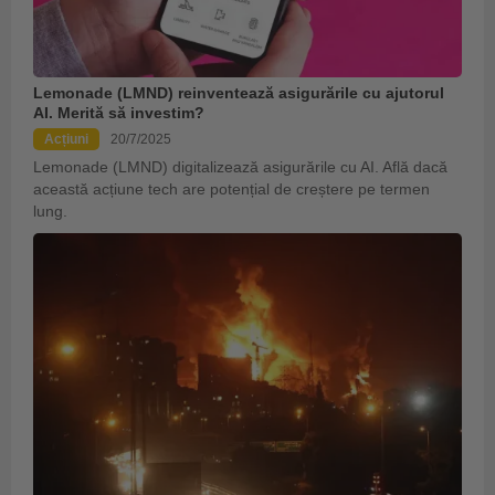
Lemonade (LMND) reinventează asigurările cu ajutorul
AI. Merită să investim?
Acțiuni
20/7/2025
Lemonade (LMND) digitalizează asigurările cu AI. Află dacă
această acțiune tech are potențial de creștere pe termen
lung.