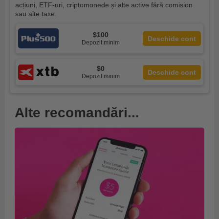
acțiuni, ETF-uri, criptomonede și alte active fără comision
sau alte taxe.
$100
Deschide cont
Depozit minim
$0
Deschide cont
Depozit minim
Alte recomandări...