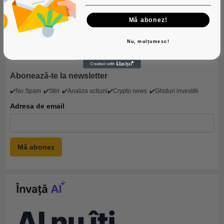
piața EV
Economie
20/7/2025
Mă abonez!
BYD depășește Tesla în vânzările EV din Europa pentru
prima dată. Află ce înseamnă această schimbare pentru
Nu, mulțumesc!
piața auto și investitori.
Abonează-te la newsletter
✔️No Spam
✔️Stiri
✔️Analiza actiuni
✔️Crypto news
✔️Ghiduri investitii
Adresa de email