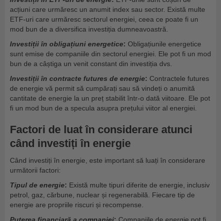
acțiuni care urmăresc un anumit index sau sector. Există multe
ETF-uri care urmăresc sectorul energiei, ceea ce poate fi un
mod bun de a diversifica investiția dumneavoastră.
Investiții în obligațiuni energetice
:
Obligațiunile energetice
sunt emise de companiile din sectorul energiei. Ele pot fi un mod
bun de a câștiga un venit constant din investiția dvs.
Investiții în contracte futures de energie
:
Contractele futures
de energie vă permit să cumpărați sau să vindeți o anumită
cantitate de energie la un preț stabilit într-o dată viitoare. Ele pot
fi un mod bun de a specula asupra prețului viitor al energiei.
Factori de luat în considerare atunci
când investiți în energie
Când investiți în energie, este important să luați în considerare
următorii factori:
Tipul de energie
:
Există multe tipuri diferite de energie, inclusiv
petrol, gaz, cărbune, nuclear și regenerabilă. Fiecare tip de
energie are propriile riscuri și recompense.
Puterea financiară a companiei
:
Companiile de energie pot fi