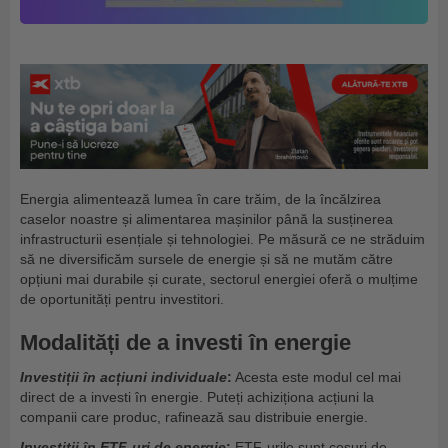
Energia alimentează lumea în care trăim, de la încălzirea
caselor noastre și alimentarea mașinilor până la susținerea
infrastructurii esențiale și tehnologiei. Pe măsură ce ne străduim
să ne diversificăm sursele de energie și să ne mutăm către
opțiuni mai durabile și curate, sectorul energiei oferă o mulțime
de oportunități pentru investitori.
Modalități de a investi în energie
Investiții în acțiuni individuale
:
Acesta este modul cel mai
direct de a investi în energie. Puteți achiziționa acțiuni la
companii care produc, rafinează sau distribuie energie.
Investiții în ETF-uri de energie
:
ETF-urile sunt coșuri de