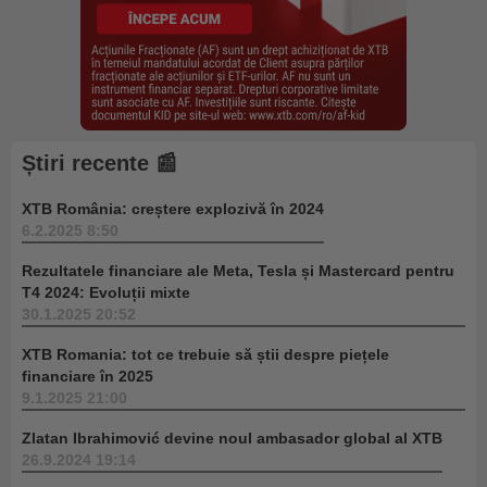
Știri recente 📰
XTB România: creștere explozivă în 2024
6.2.2025 8:50
Rezultatele financiare ale Meta, Tesla și Mastercard pentru
T4 2024: Evoluții mixte
30.1.2025 20:52
XTB Romania: tot ce trebuie să știi despre piețele
financiare în 2025
9.1.2025 21:00
Zlatan Ibrahimović devine noul ambasador global al XTB
26.9.2024 19:14