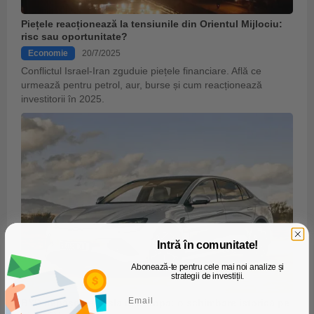
Piețele reacționează la tensiunile din Orientul Mijlociu:
risc sau oportunitate?
Economie
20/7/2025
Conflictul Israel-Iran zguduie piețele financiare. Află ce
urmează pentru petrol, aur, burse și cum reacționează
investitorii în 2025.
Intră în comunitate!
Abonează-te pentru cele mai noi analize și
strategii de investiții.
BYD depășește Tesla în Europa: o schimbare istorică pe