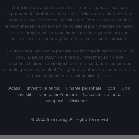
Atenție:
tranzacționarea cu instrumente financiare și / sau
criptomonede implică riscuri ridicate, inclusiv riscul de a pierde o
parte din, sau chiar toata investiția dvs. Prețurile acțiunilor și al
criptomonedelor sunt extrem de volatile și pot fi afectate de factori
externi precum evenimente financiare, de reglementare sau
politice. Tranzacționarea pe marjă crește riscurile financiare.
Niciuna dintre informațiile pe care le-ați citit pe investmag.ro nu ar
trebui luate ca sfaturi de investiții. Investmag.ro nu este
responsabil, direct sau indirect, pentru orice daune sau pierderi
suferite, pretinse sau altfel, în legătură cu utilizarea sau încrederea
în orice conținut care a fost publicat pe site.
Acasă
Investiții la bursă
Finanțe personale
Știri
Ghid
investiții
Companii Populare
Calculator dobândă
compusă
Dicționar
© 2022 Investmag. All Rights Reserved