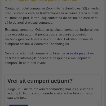
Căutați simbolul companiei Zoominfo Technologies (ZI) și vedeți
prețul curent la care se tranzacționează acțiunile. Dacă sunteți
mulțumit de preț, introduceți cantitatea de acțiuni pe care doriți
să le dețineți și plasați comanda.
Executați comanda. Odată ce ați plasat comanda, brokerul dvs.
o va executa automat pentru dvs. și acțiunile Zoominfo
Technologies vor fi listate în contul dvs. Felicitări, tocmai ați
cumpărat acțiuni la Zoominfo Technologies.
Nu știi ce acțiuni să cumperi? Ei bine, pe
această pagină
vei
găsi toate informaţiile necesare despre cele mai populare
companii în care poți investi.
Vrei să cumperi acțiuni?
Alege unul dintre brokerii recomandați mai jos și cumpără
acțiuni, ETF-uri, criptomonede și alte active fără comision
sau alte taxe.