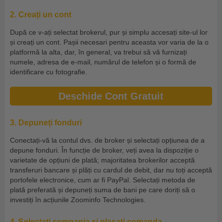
2. Creați un cont
După ce v-ați selectat brokerul, pur și simplu accesați site-ul lor
și creați un cont. Pașii necesari pentru aceasta vor varia de la o
platformă la alta, dar, în general, va trebui să vă furnizați
numele, adresa de e-mail, numărul de telefon și o formă de
identificare cu fotografie.
Deschide Cont Gratuit
3. Depuneți fonduri
Conectați-vă la contul dvs. de broker și selectați opțiunea de a
depune fonduri. În funcție de broker, veți avea la dispoziție o
varietate de opțiuni de plată; majoritatea brokerilor acceptă
transferuri bancare și plăți cu cardul de debit, dar nu toți acceptă
portofele electronice, cum ar fi PayPal. Selectați metoda de
plată preferată și depuneți suma de bani pe care doriți să o
investiți în acțiunile Zoominfo Technologies.
4. Selectați compania și plasați comanda