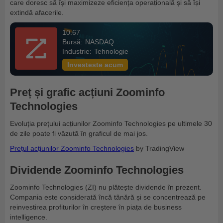
care doresc să își maximizeze eficiența operațională și să își
extindă afacerile.
10.67
Bursă:
NASDAQ
Industrie:
Tehnologie
Investeste acum
Preț și grafic acțiuni Zoominfo
Technologies
Evoluția prețului acțiunilor Zoominfo Technologies pe ultimele 30
de zile poate fi văzută în graficul de mai jos.
Prețul acțiunilor Zoominfo Technologies
by TradingView
Dividende Zoominfo Technologies
Zoominfo Technologies (ZI) nu plătește dividende în prezent.
Compania este considerată încă tânără și se concentrează pe
reinvestirea profiturilor în creștere în piața de business
intelligence.