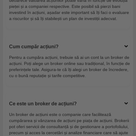
deoarece valoarea acțiunilor poate varia în funcție de evoluția
pieței și a companiei respective. Este posibil să pierzi bani
investind în acțiuni, așadar este important să îți faci o evaluare
a riscurilor și să îți stabilești un plan de investiții adecvat.
Cum cumpăr acțiuni?
Pentru a cumpăra acțiuni, trebuie să ai un cont la un broker de
acțiuni. Poți alege un broker online sau tradițional, în funcție de
preferințele tale. Asigura-te că îți alegi un broker de încredere,
cu o bună reputație și tarife competitive.
Ce este un broker de acțiuni?
Un broker de acțiuni este o companie care facilitează
cumpărarea și vânzarea de acțiuni pe piața de acțiuni. Brokerii
pot oferi servicii de consultanță și de gestionare a portofoliului,
precum și acces la cercetări și analize financiare care să ajute