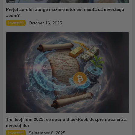
Prețul aurului atinge maxime istorice: merită să investești
acum?
Investiții
October 16, 2025
Trei lecții din 2025: ce spune BlackRock despre noua eră a
investițiilor
Investiții
September 6, 2025