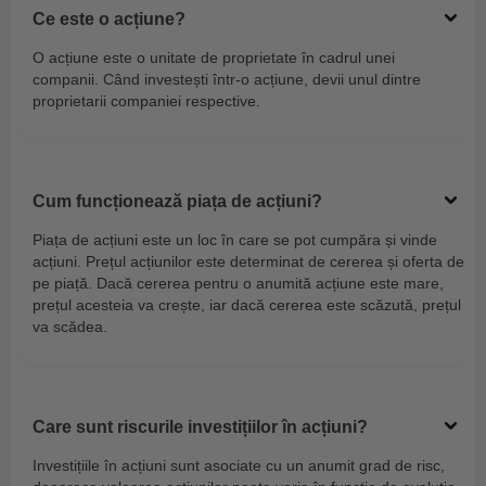
Ce este o acțiune?
O acțiune este o unitate de proprietate în cadrul unei
companii. Când investești într-o acțiune, devii unul dintre
proprietarii companiei respective.
Cum funcționează piața de acțiuni?
Piața de acțiuni este un loc în care se pot cumpăra și vinde
acțiuni. Prețul acțiunilor este determinat de cererea și oferta de
pe piață. Dacă cererea pentru o anumită acțiune este mare,
prețul acesteia va crește, iar dacă cererea este scăzută, prețul
va scădea.
Care sunt riscurile investițiilor în acțiuni?
Investițiile în acțiuni sunt asociate cu un anumit grad de risc,