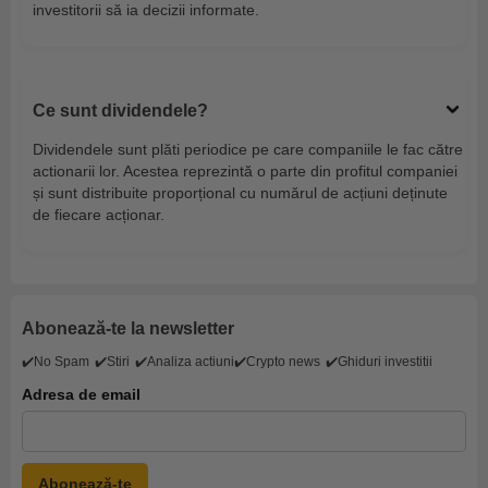
investitorii să ia decizii informate.
Ce sunt dividendele?
Dividendele sunt plăti periodice pe care companiile le fac către
actionarii lor. Acestea reprezintă o parte din profitul companiei
și sunt distribuite proporțional cu numărul de acțiuni deținute
de fiecare acționar.
Abonează-te la newsletter
✔️No Spam
✔️Stiri
✔️Analiza actiuni
✔️Crypto news
✔️Ghiduri investitii
Adresa de email