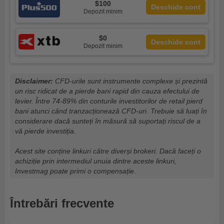
$100
Deschide cont
Depozit minim
$0
Deschide cont
Depozit minim
Disclaimer:
CFD-urile sunt instrumente complexe și prezintă
un risc ridicat de a pierde bani rapid din cauza efectului de
levier. Între 74-89% din conturile investitorilor de retail pierd
bani atunci când tranzacționează CFD-uri. Trebuie să luați în
considerare dacă sunteți în măsură să suportați riscul de a
vă pierde investiția.
Acest site conține linkuri către diverși brokeri. Dacă faceți o
achiziție prin intermediul unuia dintre aceste linkuri,
Investmag poate primi o compensație.
Întrebări frecvente