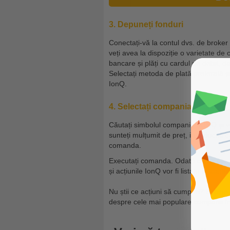
3. Depuneți fonduri
Conectați-vă la contul dvs. de broker 
veți avea la dispoziție o varietate de 
bancare și plăți cu cardul de debit, d
Selectați metoda de plată preferată și
IonQ.
4. Selectați compania și plasa
Căutați simbolul companiei IONQ și ve
sunteți mulțumit de preț, introduceți ca
comanda.
Executați comanda. Odată ce ați pla
și acțiunile IonQ vor fi listate în cont
Nu știi ce acțiuni să cumperi? Ei bine
despre cele mai populare companii în 