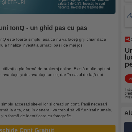
ni IonQ - un ghid pas cu pas
Q este foarte simplu, așa că nu vă faceți griji chiar dacă
ru a finaliza investitia urmatii pasii de mai jos:
ă utilizați o platformă de brokeraj online. Există multe opțiuni
le avantaje și dezavantaje unice, dar în cazul de față noi
 simplu accesați site-ul lor și creați un cont. Pașii necesari
rmă la alta, dar, în general, va trebui să vă furnizați numele,
Al
i o formă de identificare cu fotografie.
schide Cont Gratuit