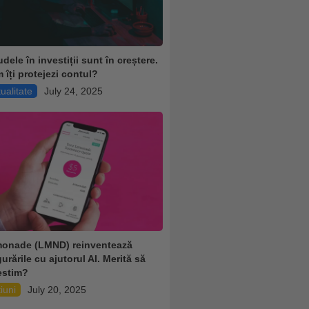
dele în investiții sunt în creștere.
 îți protejezi contul?
ualitate
July 24, 2025
onade (LMND) reinventează
urările cu ajutorul AI. Merită să
estim?
iuni
July 20, 2025