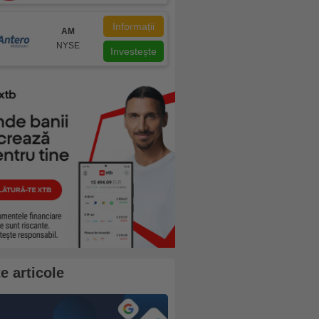
Informații
AM
NYSE
Investește
te articole