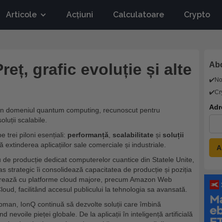
Articole
Acțiuni
Calculatoare
Crypto
reț, grafic evoluție și alte
Abo
✔️N
✔️Cr
Adr
în domeniul quantum computing, recunoscut pentru
luții scalabile.
trei piloni esențiali:
performanță
,
scalabilitate
și
soluții
ină extinderea aplicațiilor sale comerciale și industriale.
 de producție dedicat computerelor cuantice din Statele Unite,
as strategic îi consolidează capacitatea de producție și poziția
borează cu platforme cloud majore, precum Amazon Web
oud, facilitând accesul publicului la tehnologia sa avansată.
an, IonQ continuă să dezvolte soluții care îmbină
nevoile pieței globale. De la aplicații în inteligență artificială