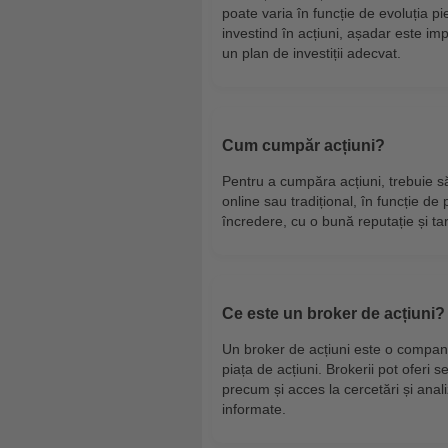
poate varia în funcție de evoluția pi
investind în acțiuni, așadar este impor
un plan de investiții adecvat.
Cum cumpăr acțiuni?
Pentru a cumpăra acțiuni, trebuie să
online sau tradițional, în funcție de 
încredere, cu o bună reputație și tar
Ce este un broker de acțiuni?
Un broker de acțiuni este o compani
piața de acțiuni. Brokerii pot oferi s
precum și acces la cercetări și analiz
informate.