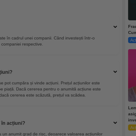
Frau
Cum
ate în cadrul unei companii. Când investești într-o
Act
ii companiei respective.
țiuni?
se pot cumpăra și vinde acțiuni. Prețul acțiunilor este
pe piață. Dacă cererea pentru o anumită acțiune este
r dacă cererea este scăzută, prețul va scădea.
Lem
asig
inv
r în acțiuni?
Acț
 cu un anumit grad de risc, deoarece valoarea acțiunilor