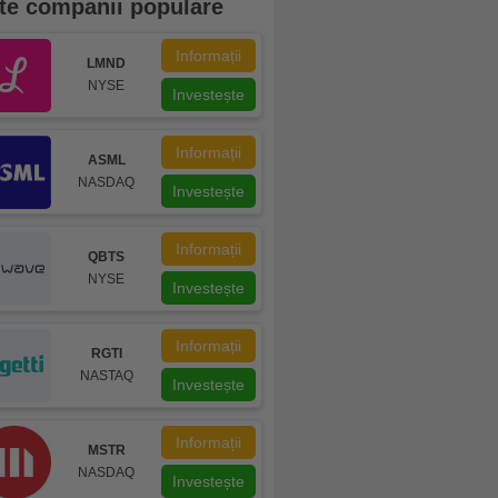
te companii populare
Informații
LMND
NYSE
Investește
Informații
ASML
NASDAQ
Investește
Informații
QBTS
NYSE
Investește
Informații
RGTI
NASTAQ
Investește
Informații
MSTR
NASDAQ
Investește