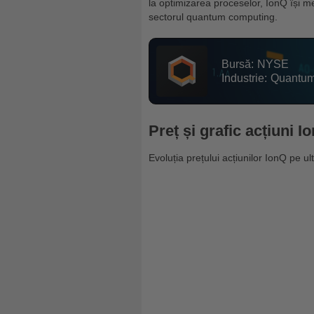
la optimizarea proceselor, IonQ își m
sectorul quantum computing.
Bursă:
NYSE
Industrie:
Quantum
Preț și grafic acțiuni I
Evoluția prețului acțiunilor IonQ pe ul