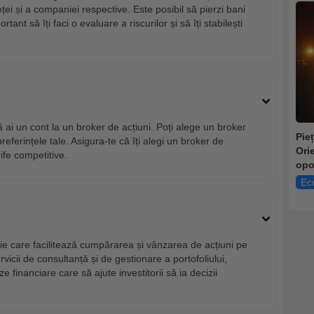
eței și a companiei respective. Este posibil să pierzi bani
tant să îți faci o evaluare a riscurilor și să îți stabilești
 ai un cont la un broker de acțiuni. Poți alege un broker
Pie
preferințele tale. Asigura-te că îți alegi un broker de
Ori
ife competitive.
opo
Ec
e care facilitează cumpărarea și vânzarea de acțiuni pe
ervicii de consultanță și de gestionare a portofoliului,
e financiare care să ajute investitorii să ia decizii