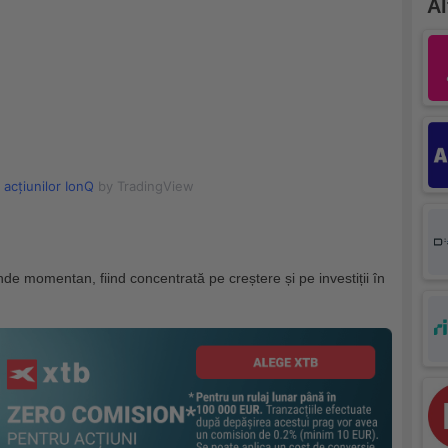
Al
 acțiunilor IonQ
by TradingView
e momentan, fiind concentrată pe creștere și pe investiții în