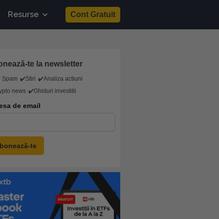
Resurse
Cont Gratuit
nează-te la newsletter
o Spam
✔️Stiri
✔️Analiza actiuni
ypto news
✔️Ghiduri investitii
esa de email