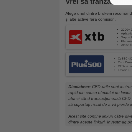
Vrei să tranzacțione
Alege unul dintre brokerii recomand
și alte active fără comision.
2200+ C
Aplicați
Suport 
Planuri d
Alerte d
CySEC (#
Cont Demo
CFD-uri pe
Levier: 30:
Disclaimer:
CFD-urile sunt instrum
rapid din cauza efectului de levier.
atunci când tranzacționează CFD-u
să suportați riscul de a vă pierde i
Acest site conține linkuri către div
dintre aceste linkuri, Investmag p