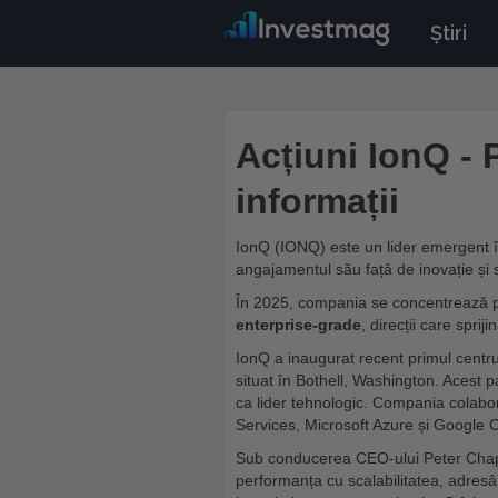
Știri
Acțiuni IonQ - P
informații
IonQ (IONQ) este un lider emergent 
angajamentul său față de inovație și so
În 2025, compania se concentrează pe 
enterprise-grade
, direcții care sprij
IonQ a inaugurat recent primul centru
situat în Bothell, Washington. Acest p
ca lider tehnologic. Compania cola
Services, Microsoft Azure și Google Cl
Sub conducerea CEO-ului Peter Chapm
performanța cu scalabilitatea, adresând 