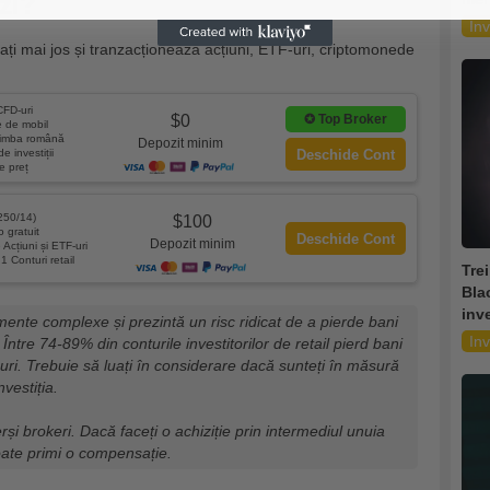
zi?
Inv
ați mai jos și tranzacționează acțiuni, ETF-uri, criptomonede
FD-uri
✪
Top Broker
$0
e de mobil
limba română
Depozit minim
e investiții
Deschide Cont
e preț
250/14)
$100
 gratuit
Deschide Cont
Depozit minim
 Acțiuni și ETF-uri
1 Conturi retail
Tre
Bla
inve
ente complexe și prezintă un risc ridicat de a pierde bani
Inv
 Între 74-89% din conturile investitorilor de retail pierd bani
ri. Trebuie să luați în considerare dacă sunteți în măsură
nvestiția.
erși brokeri. Dacă faceți o achiziție prin intermediul unuia
oate primi o compensație.