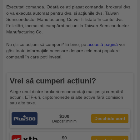
Executați comanda. Odată ce ați plasat comanda, brokerul dvs.
o va executa automat pentru dvs. și acțiunile dvs. Taiwan
Semiconductor Manufacturing Co vor fi listate în contul dvs.
Felicitări, tocmai ați cumpărat acțiuni la Taiwan Semiconductor
Manufacturing Co.
Nu știi ce acțiuni să cumperi? Ei bine, pe
această pagină
vei
găsi toate informaţiile necesare despre cele mai populare
companii în care poți investi.
Vrei să cumperi acțiuni?
Alege unul dintre brokerii recomandați mai jos și cumpără
acțiuni, ETF-uri, criptomonede și alte active fără comision
sau alte taxe.
$100
Deschide cont
Depozit minim
$0