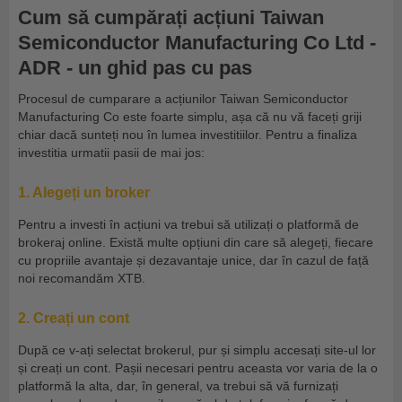
Cum să cumpărați acțiuni Taiwan
Semiconductor Manufacturing Co Ltd -
ADR - un ghid pas cu pas
Procesul de cumparare a acțiunilor Taiwan Semiconductor
Manufacturing Co este foarte simplu, așa că nu vă faceți griji
chiar dacă sunteți nou în lumea investitiilor. Pentru a finaliza
investitia urmatii pasii de mai jos:
1. Alegeți un broker
Pentru a investi în acțiuni va trebui să utilizați o platformă de
brokeraj online. Există multe opțiuni din care să alegeți, fiecare
cu propriile avantaje și dezavantaje unice, dar în cazul de față
noi recomandăm XTB.
2. Creați un cont
După ce v-ați selectat brokerul, pur și simplu accesați site-ul lor
și creați un cont. Pașii necesari pentru aceasta vor varia de la o
platformă la alta, dar, în general, va trebui să vă furnizați