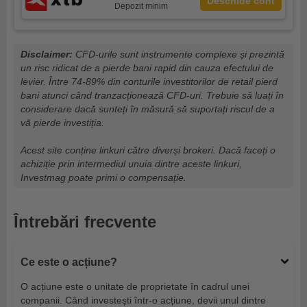
Deschide cont
Depozit minim
Disclaimer:
CFD-urile sunt instrumente complexe și prezintă
un risc ridicat de a pierde bani rapid din cauza efectului de
levier. Între 74-89% din conturile investitorilor de retail pierd
bani atunci când tranzacționează CFD-uri. Trebuie să luați în
considerare dacă sunteți în măsură să suportați riscul de a
vă pierde investiția.
Acest site conține linkuri către diverși brokeri. Dacă faceți o
achiziție prin intermediul unuia dintre aceste linkuri,
Investmag poate primi o compensație.
Întrebări frecvente
Ce este o acțiune?
O acțiune este o unitate de proprietate în cadrul unei
companii. Când investești într-o acțiune, devii unul dintre