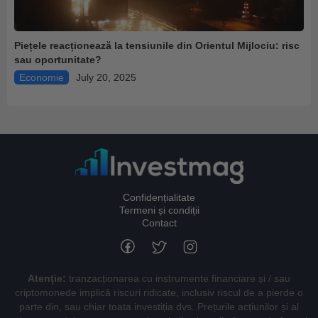
Piețele reacționează la tensiunile din Orientul Mijlociu: risc
sau oportunitate?
Economie
July 20, 2025
Confidențialitate
Termeni și condiții
Contact
Atenție:
tranzacționarea cu instrumente financiare și / sau
criptomonede implică riscuri ridicate, inclusiv riscul de a pierde o
parte din, sau chiar toata investiția dvs. Prețurile acțiunilor și al