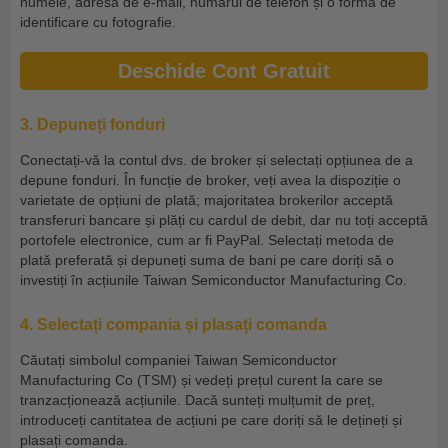
numele, adresa de e-mail, numărul de telefon și o formă de
identificare cu fotografie.
Deschide Cont Gratuit
3. Depuneți fonduri
Conectați-vă la contul dvs. de broker și selectați opțiunea de a
depune fonduri. În funcție de broker, veți avea la dispoziție o
varietate de opțiuni de plată; majoritatea brokerilor acceptă
transferuri bancare și plăți cu cardul de debit, dar nu toți acceptă
portofele electronice, cum ar fi PayPal. Selectați metoda de
plată preferată și depuneți suma de bani pe care doriți să o
investiți în acțiunile Taiwan Semiconductor Manufacturing Co.
4. Selectați compania și plasați comanda
Căutați simbolul companiei Taiwan Semiconductor
Manufacturing Co (TSM) și vedeți prețul curent la care se
tranzacționează acțiunile. Dacă sunteți mulțumit de preț,
introduceți cantitatea de acțiuni pe care doriți să le dețineți și
plasați comanda.