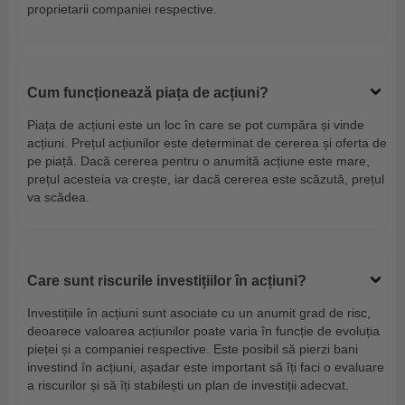
proprietarii companiei respective.
Cum funcționează piața de acțiuni?
Piața de acțiuni este un loc în care se pot cumpăra și vinde
acțiuni. Prețul acțiunilor este determinat de cererea și oferta de
pe piață. Dacă cererea pentru o anumită acțiune este mare,
prețul acesteia va crește, iar dacă cererea este scăzută, prețul
va scădea.
Care sunt riscurile investițiilor în acțiuni?
Investițiile în acțiuni sunt asociate cu un anumit grad de risc,
deoarece valoarea acțiunilor poate varia în funcție de evoluția
pieței și a companiei respective. Este posibil să pierzi bani
investind în acțiuni, așadar este important să îți faci o evaluare
a riscurilor și să îți stabilești un plan de investiții adecvat.