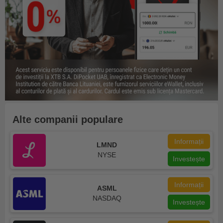
Alte companii populare
Informații
LMND
NYSE
Investește
Informații
ASML
NASDAQ
Investește