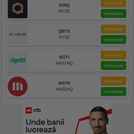
Informații
IONQ
NYSE
Investește
Informații
QBTS
NYSE
Investește
Informații
RGTI
NASTAQ
Investește
Informații
MSTR
NASDAQ
Investește