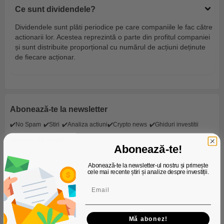
Ce sunt dividendele?
Dividendele sunt plăti periodice pe care companiile le fac către
actionarii lor. Acestea reprezintă o parte din profitul companiei
și sunt distribuite proporțional cu numărul de acțiuni deținute
de fiecare acționar.
Abonează-te la newsletter
✔️No Spam
✔️Stiri
✔️Analiza actiuni
✔️Crypto news
✔️Ghiduri investitii
Adresa de email
Abonează-te!
Abonează-te la newsletter-ul nostru și primește
cele mai recente știri și analize despre investiții.
Mă abonez!