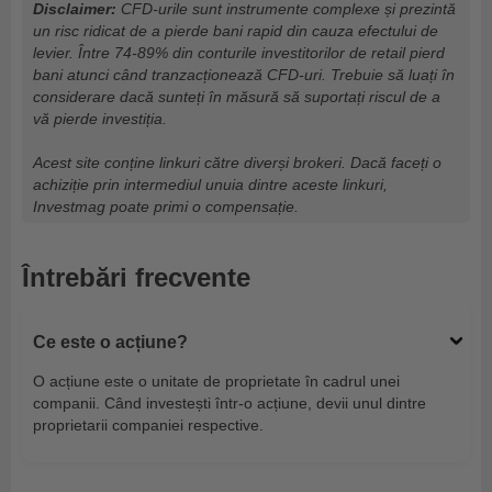
Disclaimer:
CFD-urile sunt instrumente complexe și prezintă
un risc ridicat de a pierde bani rapid din cauza efectului de
levier. Între 74-89% din conturile investitorilor de retail pierd
bani atunci când tranzacționează CFD-uri. Trebuie să luați în
considerare dacă sunteți în măsură să suportați riscul de a
vă pierde investiția.
Acest site conține linkuri către diverși brokeri. Dacă faceți o
achiziție prin intermediul unuia dintre aceste linkuri,
Investmag poate primi o compensație.
Întrebări frecvente
Ce este o acțiune?
O acțiune este o unitate de proprietate în cadrul unei
companii. Când investești într-o acțiune, devii unul dintre
proprietarii companiei respective.