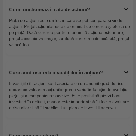
Cum funcționează piața de acțiuni?
Piața de acțiuni este un loc în care se pot cumpăra și vinde
acțiuni. Prețul acțiunilor este determinat de cererea și oferta de
pe piață. Dacă cererea pentru o anumită acțiune este mare,
prețul acesteia va crește, iar dacă cererea este scăzută, prețul
va scădea.
Care sunt riscurile investițiilor în acțiuni?
Investițiile în acțiuni sunt asociate cu un anumit grad de risc,
deoarece valoarea acțiunilor poate varia în funcție de evoluția
pieței și a companiei respective. Este posibil să pierzi bani
investind în acțiuni, așadar este important să îți faci o evaluare
a riscurilor și să îți stabilești un plan de investiții adecvat.
Cum cumpăr acțiuni?