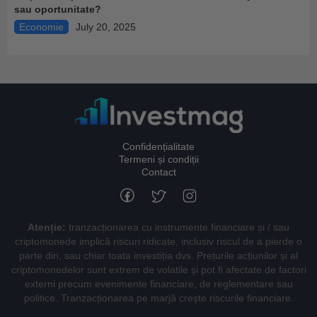
sau oportunitate?
Economie
July 20, 2025
Confidențialitate
Termeni și condiții
Contact
Atenție:
tranzacționarea cu instrumente financiare și / sau
criptomonede implică riscuri ridicate, inclusiv riscul de a pierde o
parte din, sau chiar toata investiția dvs. Prețurile acțiunilor și al
criptomonedelor sunt extrem de volatile și pot fi afectate de factori
externi precum evenimente financiare, de reglementare sau
politice. Tranzacționarea pe marjă crește riscurile financiare.