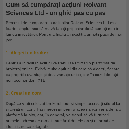
Cum să cumpărați acțiuni Roivant
Sciences Ltd - un ghid pas cu pas
Procesul de cumparare a acțiunilor Roivant Sciences Ltd este
foarte simplu, așa că nu vă faceți griji chiar dacă sunteți nou în
lumea investitiilor. Pentru a finaliza investitia urmatii pasii de mai
jos:
1. Alegeți un broker
Pentru a investi în acțiuni va trebui să utilizați o platformă de
brokeraj online. Există multe opțiuni din care să alegeți, fiecare
cu propriile avantaje și dezavantaje unice, dar în cazul de față
noi recomandăm XTB.
2. Creați un cont
După ce v-ați selectat brokerul, pur și simplu accesați site-ul lor
și creați un cont. Pașii necesari pentru aceasta vor varia de la o
platformă la alta, dar, în general, va trebui să vă furnizați
numele, adresa de e-mail, numărul de telefon și o formă de
identificare cu fotografie.