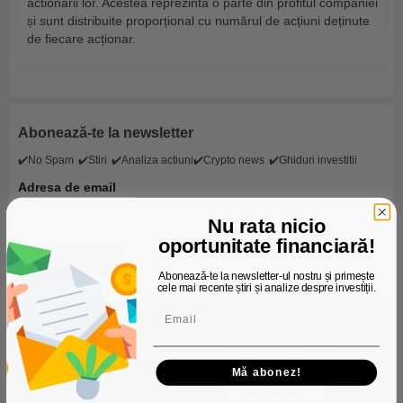
actionarii lor. Acestea reprezintă o parte din profitul companiei
și sunt distribuite proporțional cu numărul de acțiuni deținute
de fiecare acționar.
Abonează-te la newsletter
✔️No Spam
✔️Stiri
✔️Analiza actiuni
✔️Crypto news
✔️Ghiduri investitii
Adresa de email
Nu rata nicio
oportunitate financiară!
Abonează-te la newsletter-ul nostru și primește
cele mai recente știri și analize despre investiții.
Mă abonez!