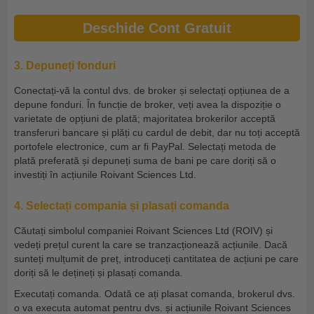
Deschide Cont Gratuit
3. Depuneți fonduri
Conectați-vă la contul dvs. de broker și selectați opțiunea de a
depune fonduri. În funcție de broker, veți avea la dispoziție o
varietate de opțiuni de plată; majoritatea brokerilor acceptă
transferuri bancare și plăți cu cardul de debit, dar nu toți acceptă
portofele electronice, cum ar fi PayPal. Selectați metoda de
plată preferată și depuneți suma de bani pe care doriți să o
investiți în acțiunile Roivant Sciences Ltd.
4. Selectați compania și plasați comanda
Căutați simbolul companiei Roivant Sciences Ltd (ROIV) și
vedeți prețul curent la care se tranzacționează acțiunile. Dacă
sunteți mulțumit de preț, introduceți cantitatea de acțiuni pe care
doriți să le dețineți și plasați comanda.
Executați comanda. Odată ce ați plasat comanda, brokerul dvs.
o va executa automat pentru dvs. și acțiunile Roivant Sciences