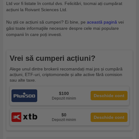
Ltd vor fi listate în contul dvs. Felicitări, tocmai ați cumpărat
acțiuni la Roivant Sciences Ltd.
Nu știi ce acțiuni să cumperi? Ei bine, pe
această pagină
vei
găsi toate informaţiile necesare despre cele mai populare
companii în care poți investi.
Vrei să cumperi acțiuni?
Alege unul dintre brokerii recomandați mai jos și cumpără
acțiuni, ETF-uri, criptomonede și alte active fără comision
sau alte taxe.
$100
Deschide cont
Depozit minim
$0
Deschide cont
Depozit minim