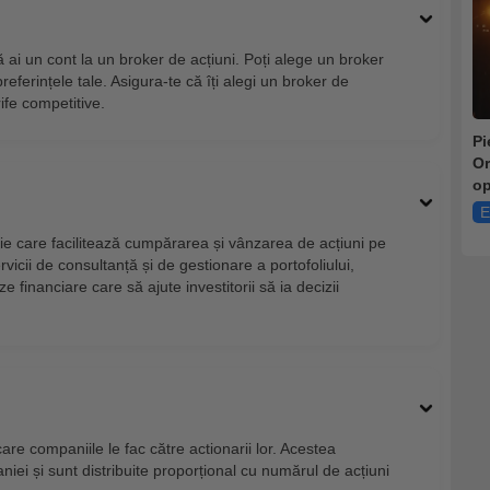
 ai un cont la un broker de acțiuni. Poți alege un broker
preferințele tale. Asigura-te că îți alegi un broker de
ife competitive.
Pi
Or
op
E
e care facilitează cumpărarea și vânzarea de acțiuni pe
ervicii de consultanță și de gestionare a portofoliului,
e financiare care să ajute investitorii să ia decizii
are companiile le fac către actionarii lor. Acestea
niei și sunt distribuite proporțional cu numărul de acțiuni