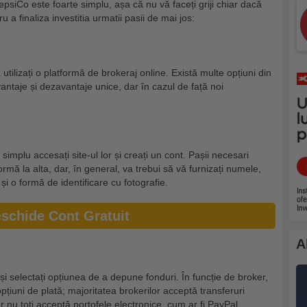
psiCo este foarte simplu, așa că nu vă faceți griji chiar dacă
ru a finaliza investitia urmatii pasii de mai jos:
ă utilizați o platformă de brokeraj online. Există multe opțiuni din
vantaje și dezavantaje unice, dar în cazul de față noi
 simplu accesați site-ul lor și creați un cont. Pașii necesari
rmă la alta, dar, în general, va trebui să vă furnizați numele,
i o formă de identificare cu fotografie.
schide Cont Gratuit
A
și selectați opțiunea de a depune fonduri. În funcție de broker,
opțiuni de plată; majoritatea brokerilor acceptă transferuri
ar nu toți acceptă portofele electronice, cum ar fi PayPal.