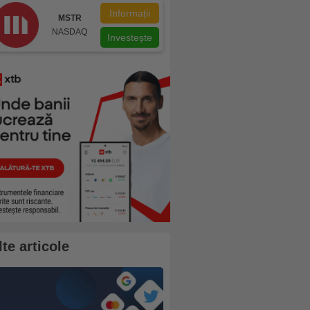
Informații
MSTR
NASDAQ
Investește
lte articole