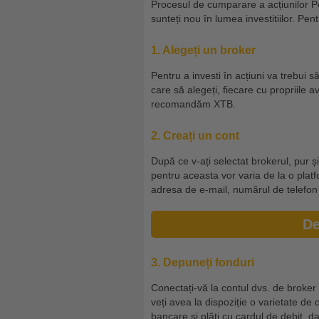
Procesul de cumparare a acțiunilor Pe
sunteți nou în lumea investitiilor. Pent
1. Alegeți un broker
Pentru a investi în acțiuni va trebui s
care să alegeți, fiecare cu propriile a
recomandăm XTB.
2. Creați un cont
După ce v-ați selectat brokerul, pur și
pentru aceasta vor varia de la o platfo
adresa de e-mail, numărul de telefon ș
De
3. Depuneți fonduri
Conectați-vă la contul dvs. de broker 
veți avea la dispoziție o varietate de 
bancare și plăți cu cardul de debit, d