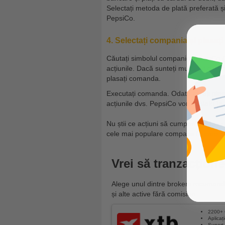
Selectați metoda de plată preferată și
PepsiCo.
4. Selectați compania și plasa
Căutați simbolul companiei PepsiCo (P
acțiunile. Dacă sunteți mulțumit de preț
plasați comanda.
Executați comanda. Odată ce ați plas
acțiunile dvs. PepsiCo vor fi listate î
Nu știi ce acțiuni să cumperi? Ei bine
cele mai populare companii în care poț
Vrei să tranzacțione
Alege unul dintre brokerii recomand
și alte active fără comision.
2200+ 
Aplicaț
Suport