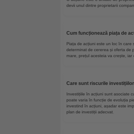
devii unul dintre proprietarii compan
Cum funcționează piața de ac
Piața de acțiuni este un loc în care 
determinat de cererea și oferta de 
mare, prețul acesteia va crește, ia
Care sunt riscurile investițiilo
Investițiile în acțiuni sunt asociate
poate varia în funcție de evoluția pi
investind în acțiuni, așadar este impor
plan de investiții adecvat.