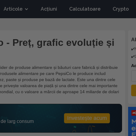
Articole
Acțiuni
Calculatoare
Crypto
- Preț, grafic evoluție și
Ab
✔️
✔️
Ad
der de produse alimentare și băuturi care fabrică și distribuie
 Produsele alimentare pe care PepsiCo le produce includ
rez, paste și produse pe bază de lactate. Este una dintre cele
 privește valoarea de piață și una dintre cele mai importante
 mondial, cu o valoare a mărcii de aproape 14 miliarde de dolari
Investește acum
 de larg consum