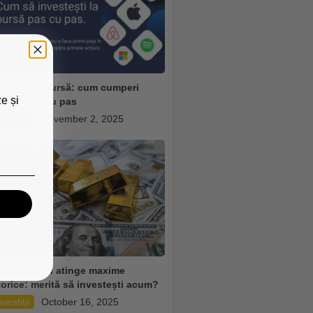
vestiții la bursă: cum cumperi
e și
țiuni pas cu pas
nvestiții
November 2, 2025
ețul aurului atinge maxime
torice: merită să investești acum?
nvestiții
October 16, 2025