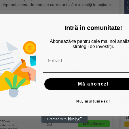
 depuneți suma de bani pe care doriți să o investiți în acțiunile
ți comanda
Intră în comunitate!
EP) și vedeți prețul curent la care se tranzacționează
In
, introduceți cantitatea de acțiuni pe care doriți să le dețineți și
Abonează-te pentru cele mai noi analiz
ac
strategii de investiții.
I
at comanda, brokerul dvs. o va executa automat pentru dvs. și
n contul dvs. Felicitări, tocmai ați cumpărat acțiuni la PepsiCo.
, pe
această pagină
vei găsi toate informaţiile necesare despre
i investi.
Mă abonez!
zi?
Nu, mulțumesc!
ați mai jos și tranzacționează acțiuni, ETF-uri, criptomonede
Pr
is
CFD-uri
✪
Top Broker
$0
I
ie de mobil
 limba română