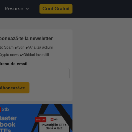
Resurse
Cont Gratuit
onează-te la newsletter
No Spam
✔️Stiri
✔️Analiza actiuni
Crypto news
✔️Ghiduri investitii
resa de email