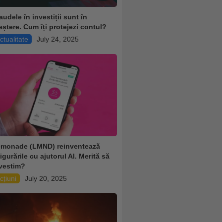
audele în investiții sunt în
eștere. Cum îți protejezi contul?
ctualitate
July 24, 2025
monade (LMND) reinventează
igurările cu ajutorul AI. Merită să
vestim?
cțiuni
July 20, 2025