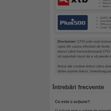
Planuri 
Alerte 
CySEC (#
Cont Dem
CFD-uri pe
Levier: 30
Disclaimer:
CFD-urile sunt instrum
rapid din cauza efectului de levier.
atunci când tranzacționează CFD-u
să suportați riscul de a vă pierde i
Acest site conține linkuri către div
dintre aceste linkuri, Investmag p
Întrebări frecvente
Ce este o acțiune?
O acțiune este o unitate de propriet