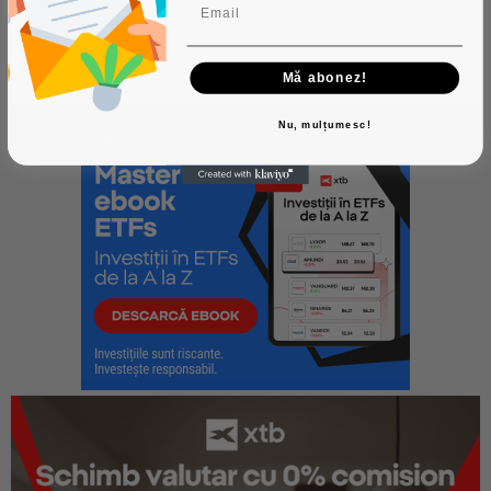
Mă abonez!
Nu, mulțumesc!