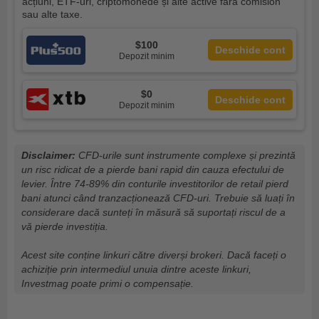
acțiuni, ETF-uri, criptomonede și alte active fără comision
sau alte taxe.
$100
Deschide cont
Depozit minim
$0
Deschide cont
Depozit minim
Disclaimer:
CFD-urile sunt instrumente complexe și prezintă
un risc ridicat de a pierde bani rapid din cauza efectului de
levier. Între 74-89% din conturile investitorilor de retail pierd
bani atunci când tranzacționează CFD-uri. Trebuie să luați în
considerare dacă sunteți în măsură să suportați riscul de a
vă pierde investiția.
Acest site conține linkuri către diverși brokeri. Dacă faceți o
achiziție prin intermediul unuia dintre aceste linkuri,
Investmag poate primi o compensație.