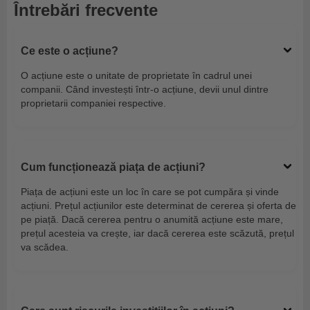
Întrebări frecvente
Ce este o acțiune?
O acțiune este o unitate de proprietate în cadrul unei
companii. Când investești într-o acțiune, devii unul dintre
proprietarii companiei respective.
Cum funcționează piața de acțiuni?
Piața de acțiuni este un loc în care se pot cumpăra și vinde
acțiuni. Prețul acțiunilor este determinat de cererea și oferta de
pe piață. Dacă cererea pentru o anumită acțiune este mare,
prețul acesteia va crește, iar dacă cererea este scăzută, prețul
va scădea.