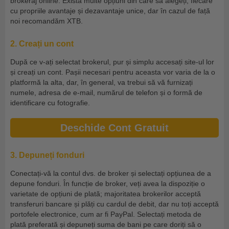
brokeraj online. Există multe opțiuni din care să alegeți, fiecare
cu propriile avantaje și dezavantaje unice, dar în cazul de față
noi recomandăm XTB.
2. Creați un cont
După ce v-ați selectat brokerul, pur și simplu accesați site-ul lor
și creați un cont. Pașii necesari pentru aceasta vor varia de la o
platformă la alta, dar, în general, va trebui să vă furnizați
numele, adresa de e-mail, numărul de telefon și o formă de
identificare cu fotografie.
Deschide Cont Gratuit
3. Depuneți fonduri
Conectați-vă la contul dvs. de broker și selectați opțiunea de a
depune fonduri. În funcție de broker, veți avea la dispoziție o
varietate de opțiuni de plată; majoritatea brokerilor acceptă
transferuri bancare și plăți cu cardul de debit, dar nu toți acceptă
portofele electronice, cum ar fi PayPal. Selectați metoda de
plată preferată și depuneți suma de bani pe care doriți să o