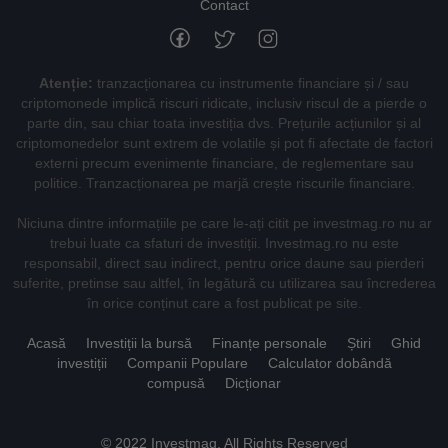
Contact
Atenție:
tranzacționarea cu instrumente financiare și / sau
criptomonede implică riscuri ridicate, inclusiv riscul de a pierde o
parte din, sau chiar toata investiția dvs. Prețurile acțiunilor și al
criptomonedelor sunt extrem de volatile și pot fi afectate de factori
externi precum evenimente financiare, de reglementare sau
politice. Tranzacționarea pe marjă crește riscurile financiare.
Niciuna dintre informațiile pe care le-ați citit pe investmag.ro nu ar
trebui luate ca sfaturi de investiții. Investmag.ro nu este
responsabil, direct sau indirect, pentru orice daune sau pierderi
suferite, pretinse sau altfel, în legătură cu utilizarea sau încrederea
în orice conținut care a fost publicat pe site.
Acasă
Investiții la bursă
Finanțe personale
Știri
Ghid
investiții
Companii Populare
Calculator dobândă
compusă
Dicționar
© 2022 Investmag. All Rights Reserved