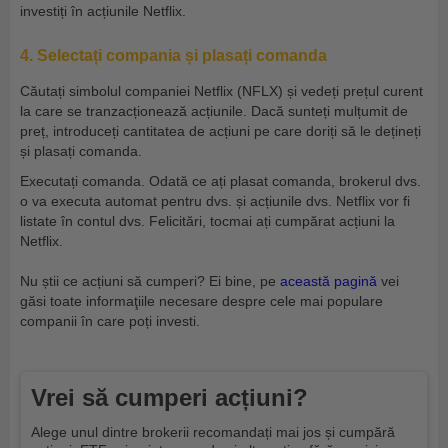
investiți în acțiunile Netflix.
4. Selectați compania și plasați comanda
Căutați simbolul companiei Netflix (NFLX) și vedeți prețul curent
la care se tranzacționează acțiunile. Dacă sunteți mulțumit de
preț, introduceți cantitatea de acțiuni pe care doriți să le dețineți
și plasați comanda.
Executați comanda. Odată ce ați plasat comanda, brokerul dvs.
o va executa automat pentru dvs. și acțiunile dvs. Netflix vor fi
listate în contul dvs. Felicitări, tocmai ați cumpărat acțiuni la
Netflix.
Nu știi ce acțiuni să cumperi? Ei bine, pe
această pagină
vei
găsi toate informaţiile necesare despre cele mai populare
companii în care poți investi.
Vrei să cumperi acțiuni?
Alege unul dintre brokerii recomandați mai jos și cumpără