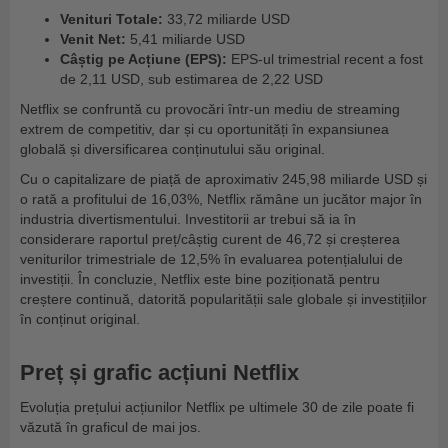
Venituri Totale:
33,72 miliarde USD
Venit Net:
5,41 miliarde USD
Câștig pe Acțiune (EPS):
EPS-ul trimestrial recent a fost
de 2,11 USD, sub estimarea de 2,22 USD
Netflix se confruntă cu provocări într-un mediu de streaming
extrem de competitiv, dar și cu oportunități în expansiunea
globală și diversificarea conținutului său original.
Cu o capitalizare de piață de aproximativ 245,98 miliarde USD și
o rată a profitului de 16,03%, Netflix rămâne un jucător major în
industria divertismentului. Investitorii ar trebui să ia în
considerare raportul preț/câștig curent de 46,72 și creșterea
veniturilor trimestriale de 12,5% în evaluarea potențialului de
investiții. În concluzie, Netflix este bine poziționată pentru
creștere continuă, datorită popularității sale globale și investițiilor
în conținut original.
Preț și grafic acțiuni Netflix
Evoluția prețului acțiunilor Netflix pe ultimele 30 de zile poate fi
văzută în graficul de mai jos.