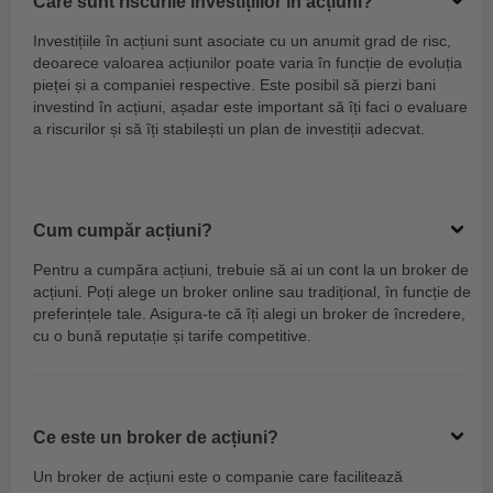
Care sunt riscurile investițiilor în acțiuni?
Investițiile în acțiuni sunt asociate cu un anumit grad de risc,
deoarece valoarea acțiunilor poate varia în funcție de evoluția
pieței și a companiei respective. Este posibil să pierzi bani
investind în acțiuni, așadar este important să îți faci o evaluare
a riscurilor și să îți stabilești un plan de investiții adecvat.
Cum cumpăr acțiuni?
Pentru a cumpăra acțiuni, trebuie să ai un cont la un broker de
acțiuni. Poți alege un broker online sau tradițional, în funcție de
preferințele tale. Asigura-te că îți alegi un broker de încredere,
cu o bună reputație și tarife competitive.
Ce este un broker de acțiuni?
Un broker de acțiuni este o companie care facilitează