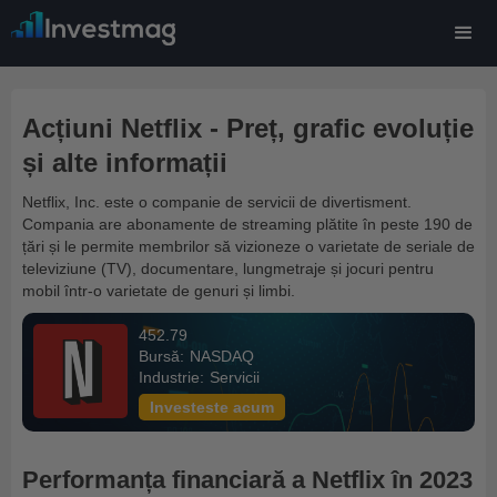
Acțiuni Netflix - Preț, grafic evoluție
și alte informații
Netflix, Inc. este o companie de servicii de divertisment.
Compania are abonamente de streaming plătite în peste 190 de
țări și le permite membrilor să vizioneze o varietate de seriale de
televiziune (TV), documentare, lungmetraje și jocuri pentru
mobil într-o varietate de genuri și limbi.
452.79
Bursă:
NASDAQ
Industrie:
Servicii
Investeste acum
Performanța financiară a Netflix în 2023