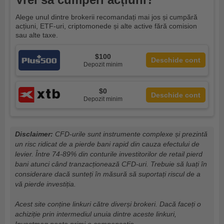
Alege unul dintre brokerii recomandați mai jos și cumpără
acțiuni, ETF-uri, criptomonede și alte active fără comision
sau alte taxe.
$100
Deschide cont
Depozit minim
$0
Deschide cont
Depozit minim
Disclaimer:
CFD-urile sunt instrumente complexe și prezintă
un risc ridicat de a pierde bani rapid din cauza efectului de
levier. Între 74-89% din conturile investitorilor de retail pierd
bani atunci când tranzacționează CFD-uri. Trebuie să luați în
considerare dacă sunteți în măsură să suportați riscul de a
vă pierde investiția.
Acest site conține linkuri către diverși brokeri. Dacă faceți o
achiziție prin intermediul unuia dintre aceste linkuri,