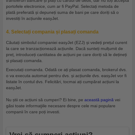
transferuri bancare și plăți cu cardul de debit, dar nu toți acceptă
portofele electronice, cum ar fi PayPal. Selectați metoda de
plată preferată și depuneți suma de bani pe care doriți să o
investiți în acțiunile easyJet.
4. Selectați compania și plasați comanda
Căutați simbolul companiei easyJet (EZJ) și vedeți prețul curent
la care se tranzacționează acțiunile. Dacă sunteți mulțumit de
preț, introduceți cantitatea de acțiuni pe care doriți să le dețineți
și plasați comanda.
Executați comanda. Odată ce ați plasat comanda, brokerul dvs.
o va executa automat pentru dvs. și acțiunile dvs. easyJet vor fi
listate în contul dvs. Felicitări, tocmai ați cumpărat acțiuni la
easyJet.
Nu știi ce acțiuni să cumperi? Ei bine, pe
această pagină
vei
găsi toate informaţiile necesare despre cele mai populare
companii în care poți investi.
Vrei să cumperi acțiuni?