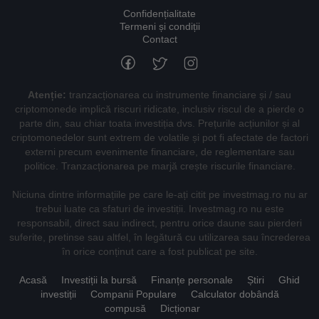
Confidențialitate
Termeni și condiții
Contact
Atenție:
tranzacționarea cu instrumente financiare și / sau
criptomonede implică riscuri ridicate, inclusiv riscul de a pierde o
parte din, sau chiar toata investiția dvs. Prețurile acțiunilor și al
criptomonedelor sunt extrem de volatile și pot fi afectate de factori
externi precum evenimente financiare, de reglementare sau
politice. Tranzacționarea pe marjă crește riscurile financiare.
Niciuna dintre informațiile pe care le-ați citit pe investmag.ro nu ar
trebui luate ca sfaturi de investiții. Investmag.ro nu este
responsabil, direct sau indirect, pentru orice daune sau pierderi
suferite, pretinse sau altfel, în legătură cu utilizarea sau încrederea
în orice conținut care a fost publicat pe site.
Acasă
Investiții la bursă
Finanțe personale
Știri
Ghid
investiții
Companii Populare
Calculator dobândă
compusă
Dicționar