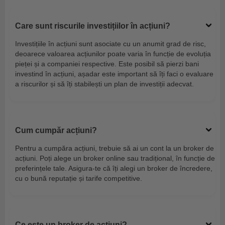
Care sunt riscurile investițiilor în acțiuni?
Investițiile în acțiuni sunt asociate cu un anumit grad de risc,
deoarece valoarea acțiunilor poate varia în funcție de evoluția
pieței și a companiei respective. Este posibil să pierzi bani
investind în acțiuni, așadar este important să îți faci o evaluare
a riscurilor și să îți stabilești un plan de investiții adecvat.
Cum cumpăr acțiuni?
Pentru a cumpăra acțiuni, trebuie să ai un cont la un broker de
acțiuni. Poți alege un broker online sau tradițional, în funcție de
preferințele tale. Asigura-te că îți alegi un broker de încredere,
cu o bună reputație și tarife competitive.
Ce este un broker de acțiuni?