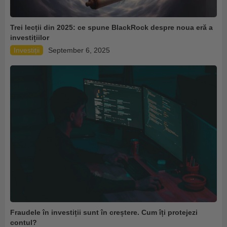
Trei lecții din 2025: ce spune BlackRock despre noua eră a
investițiilor
Investiții
September 6, 2025
Fraudele în investiții sunt în creștere. Cum îți protejezi
contul?