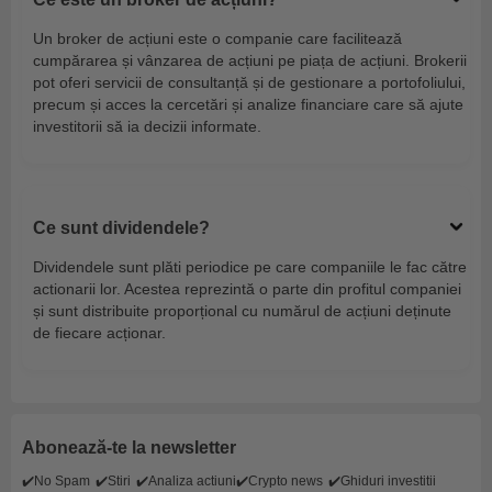
Un broker de acțiuni este o companie care facilitează
cumpărarea și vânzarea de acțiuni pe piața de acțiuni. Brokerii
pot oferi servicii de consultanță și de gestionare a portofoliului,
precum și acces la cercetări și analize financiare care să ajute
investitorii să ia decizii informate.
Ce sunt dividendele?
Dividendele sunt plăti periodice pe care companiile le fac către
actionarii lor. Acestea reprezintă o parte din profitul companiei
și sunt distribuite proporțional cu numărul de acțiuni deținute
de fiecare acționar.
Abonează-te la newsletter
✔️No Spam
✔️Stiri
✔️Analiza actiuni
✔️Crypto news
✔️Ghiduri investitii