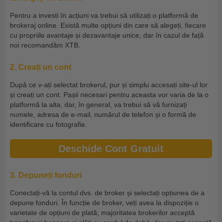
Pentru a investi în acțiuni va trebui să utilizați o platformă de
brokeraj online. Există multe opțiuni din care să alegeți, fiecare
cu propriile avantaje și dezavantaje unice, dar în cazul de față
noi recomandăm XTB.
2. Creați un cont
După ce v-ați selectat brokerul, pur și simplu accesați site-ul lor
și creați un cont. Pașii necesari pentru aceasta vor varia de la o
platformă la alta, dar, în general, va trebui să vă furnizați
numele, adresa de e-mail, numărul de telefon și o formă de
identificare cu fotografie.
Deschide Cont Gratuit
3. Depuneți fonduri
Conectați-vă la contul dvs. de broker și selectați opțiunea de a
depune fonduri. În funcție de broker, veți avea la dispoziție o
varietate de opțiuni de plată; majoritatea brokerilor acceptă