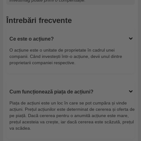
Investmag poate primi o compensație.
Întrebări frecvente
Ce este o acțiune?
O acțiune este o unitate de proprietate în cadrul unei
companii. Când investești într-o acțiune, devii unul dintre
proprietarii companiei respective.
Cum funcționează piața de acțiuni?
Piața de acțiuni este un loc în care se pot cumpăra și vinde
acțiuni. Prețul acțiunilor este determinat de cererea și oferta de
pe piață. Dacă cererea pentru o anumită acțiune este mare,
prețul acesteia va crește, iar dacă cererea este scăzută, prețul
va scădea.