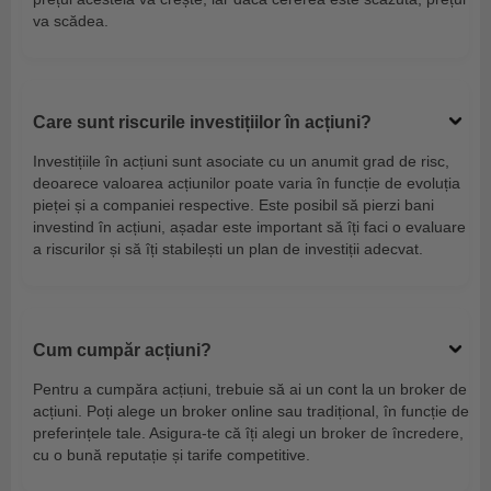
va scădea.
Care sunt riscurile investițiilor în acțiuni?
Investițiile în acțiuni sunt asociate cu un anumit grad de risc,
deoarece valoarea acțiunilor poate varia în funcție de evoluția
pieței și a companiei respective. Este posibil să pierzi bani
investind în acțiuni, așadar este important să îți faci o evaluare
a riscurilor și să îți stabilești un plan de investiții adecvat.
Cum cumpăr acțiuni?
Pentru a cumpăra acțiuni, trebuie să ai un cont la un broker de
acțiuni. Poți alege un broker online sau tradițional, în funcție de
preferințele tale. Asigura-te că îți alegi un broker de încredere,
cu o bună reputație și tarife competitive.