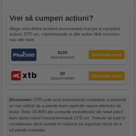
Vrei să cumperi acțiuni?
Alege unul dintre brokerii recomandați mai jos și cumpără
acțiuni, ETF-uri, criptomonede și alte active fără comision
sau alte taxe.
$100
Deschide cont
Depozit minim
$0
Deschide cont
Depozit minim
Disclaimer:
CFD-urile sunt instrumente complexe și prezintă
un risc ridicat de a pierde bani rapid din cauza efectului de
levier. Între 74-89% din conturile investitorilor de retail pierd
bani atunci când tranzacționează CFD-uri. Trebuie să luați în
considerare dacă sunteți în măsură să suportați riscul de a
vă pierde investiția.