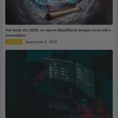
Trei lecții din 2025: ce spune BlackRock despre noua eră a
investițiilor
Investiții
September 6, 2025