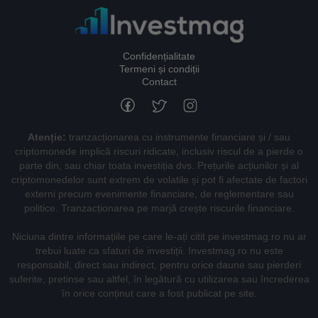
Confidențialitate
Termeni și condiții
Contact
Atenție:
tranzacționarea cu instrumente financiare și / sau
criptomonede implică riscuri ridicate, inclusiv riscul de a pierde o
parte din, sau chiar toata investiția dvs. Prețurile acțiunilor și al
criptomonedelor sunt extrem de volatile și pot fi afectate de factori
externi precum evenimente financiare, de reglementare sau
politice. Tranzacționarea pe marjă crește riscurile financiare.
Niciuna dintre informațiile pe care le-ați citit pe investmag.ro nu ar
trebui luate ca sfaturi de investiții. Investmag.ro nu este
responsabil, direct sau indirect, pentru orice daune sau pierderi
suferite, pretinse sau altfel, în legătură cu utilizarea sau încrederea
în orice conținut care a fost publicat pe site.