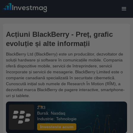
Acțiuni BlackBerry - Preț, grafic
evoluție și alte informații
BlackBerry Ltd (BlackBerry) este un producător, dezvoltator de
soluții hardware și software în comunicațiile mobile. Compania
oferă dispozitive mobile, servicii de întreprindere, servicii
încorporate și servicii de mesagerie. BlackBerry Limited este o
companie canadiană specializată în securitate cibernetică.
Cunoscută inițial sub numele de Research În Motion (RÎM), a
dezvoltat marca BlackBerry de pagere interactive, smartphone-
uri și tablete.
2.83
Bursă:
Nasdaq
Industrie:
Tehnologie
Investeste acum