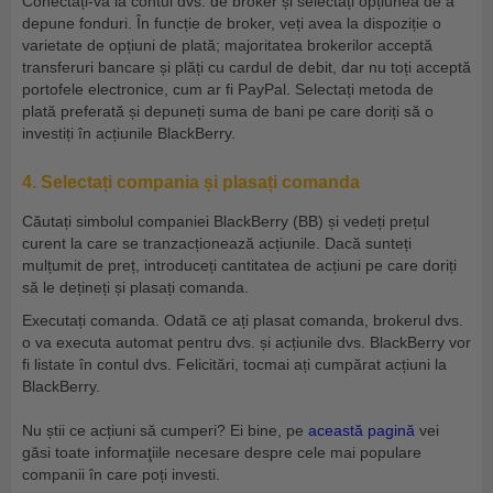
Conectați-vă la contul dvs. de broker și selectați opțiunea de a
depune fonduri. În funcție de broker, veți avea la dispoziție o
varietate de opțiuni de plată; majoritatea brokerilor acceptă
transferuri bancare și plăți cu cardul de debit, dar nu toți acceptă
portofele electronice, cum ar fi PayPal. Selectați metoda de
plată preferată și depuneți suma de bani pe care doriți să o
investiți în acțiunile BlackBerry.
4. Selectați compania și plasați comanda
Căutați simbolul companiei BlackBerry (BB) și vedeți prețul
curent la care se tranzacționează acțiunile. Dacă sunteți
mulțumit de preț, introduceți cantitatea de acțiuni pe care doriți
să le dețineți și plasați comanda.
Executați comanda. Odată ce ați plasat comanda, brokerul dvs.
o va executa automat pentru dvs. și acțiunile dvs. BlackBerry vor
fi listate în contul dvs. Felicitări, tocmai ați cumpărat acțiuni la
BlackBerry.
Nu știi ce acțiuni să cumperi? Ei bine, pe
această pagină
vei
găsi toate informaţiile necesare despre cele mai populare
companii în care poți investi.