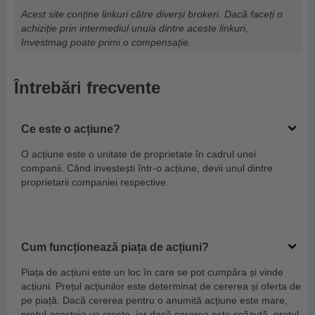
Acest site conține linkuri către diverși brokeri. Dacă faceți o
achiziție prin intermediul unuia dintre aceste linkuri,
Investmag poate primi o compensație.
Întrebări frecvente
Ce este o acțiune?
O acțiune este o unitate de proprietate în cadrul unei
companii. Când investești într-o acțiune, devii unul dintre
proprietarii companiei respective.
Cum funcționează piața de acțiuni?
Piața de acțiuni este un loc în care se pot cumpăra și vinde
acțiuni. Prețul acțiunilor este determinat de cererea și oferta de
pe piață. Dacă cererea pentru o anumită acțiune este mare,
prețul acesteia va crește, iar dacă cererea este scăzută, prețul