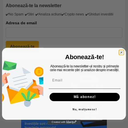
Abonează-te la newsletter
✔️No Spam
✔️Stiri
✔️Analiza actiuni
✔️Crypto news
✔️Ghiduri investitii
Adresa de email
Abonează-te!
Abonează-te la newsletter-ul nostru și primește
cele mai recente știri și analize despre investiții.
Mă abonez!
Nu, mulțumesc!