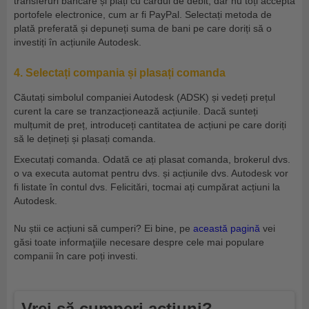
transferuri bancare și plăți cu cardul de debit, dar nu toți acceptă
portofele electronice, cum ar fi PayPal. Selectați metoda de
plată preferată și depuneți suma de bani pe care doriți să o
investiți în acțiunile Autodesk.
4. Selectați compania și plasați comanda
Căutați simbolul companiei Autodesk (ADSK) și vedeți prețul
curent la care se tranzacționează acțiunile. Dacă sunteți
mulțumit de preț, introduceți cantitatea de acțiuni pe care doriți
să le dețineți și plasați comanda.
Executați comanda. Odată ce ați plasat comanda, brokerul dvs.
o va executa automat pentru dvs. și acțiunile dvs. Autodesk vor
fi listate în contul dvs. Felicitări, tocmai ați cumpărat acțiuni la
Autodesk.
Nu știi ce acțiuni să cumperi? Ei bine, pe
această pagină
vei
găsi toate informaţiile necesare despre cele mai populare
companii în care poți investi.
Vrei să cumperi acțiuni?