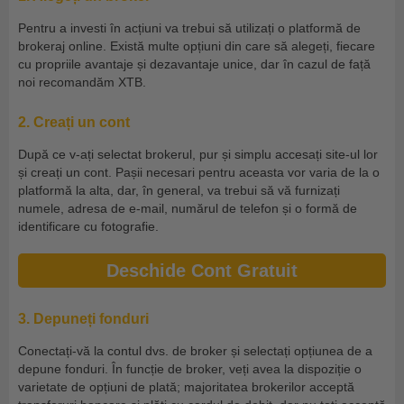
Pentru a investi în acțiuni va trebui să utilizați o platformă de
brokeraj online. Există multe opțiuni din care să alegeți, fiecare
cu propriile avantaje și dezavantaje unice, dar în cazul de față
noi recomandăm XTB.
2. Creați un cont
După ce v-ați selectat brokerul, pur și simplu accesați site-ul lor
și creați un cont. Pașii necesari pentru aceasta vor varia de la o
platformă la alta, dar, în general, va trebui să vă furnizați
numele, adresa de e-mail, numărul de telefon și o formă de
identificare cu fotografie.
Deschide Cont Gratuit
3. Depuneți fonduri
Conectați-vă la contul dvs. de broker și selectați opțiunea de a
depune fonduri. În funcție de broker, veți avea la dispoziție o
varietate de opțiuni de plată; majoritatea brokerilor acceptă