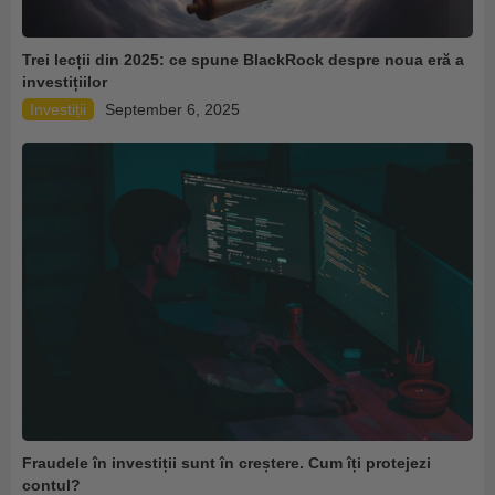
Trei lecții din 2025: ce spune BlackRock despre noua eră a
investițiilor
Investiții
September 6, 2025
Fraudele în investiții sunt în creștere. Cum îți protejezi
contul?