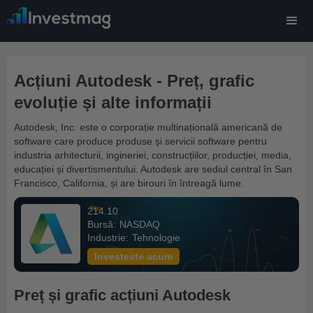
Acțiuni Autodesk - Preț, grafic
evoluție și alte informații
Autodesk, Inc. este o corporație multinațională americană de
software care produce produse și servicii software pentru
industria arhitecturii, ingineriei, construcțiilor, producției, media,
educației și divertismentului. Autodesk are sediul central în San
Francisco, California, și are birouri în întreagă lume.
214.10
Bursă:
NASDAQ
Industrie:
Tehnologie
Investeste acum
Preț și grafic acțiuni Autodesk