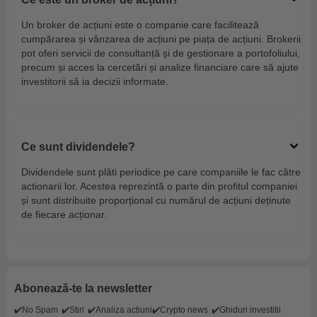
Un broker de acțiuni este o companie care facilitează
cumpărarea și vânzarea de acțiuni pe piața de acțiuni. Brokerii
pot oferi servicii de consultanță și de gestionare a portofoliului,
precum și acces la cercetări și analize financiare care să ajute
investitorii să ia decizii informate.
Ce sunt dividendele?
Dividendele sunt plăti periodice pe care companiile le fac către
actionarii lor. Acestea reprezintă o parte din profitul companiei
și sunt distribuite proporțional cu numărul de acțiuni deținute
de fiecare acționar.
Abonează-te la newsletter
✔️No Spam
✔️Stiri
✔️Analiza actiuni
✔️Crypto news
✔️Ghiduri investitii