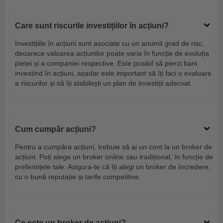
Care sunt riscurile investițiilor în acțiuni?
Investițiile în acțiuni sunt asociate cu un anumit grad de risc,
deoarece valoarea acțiunilor poate varia în funcție de evoluția
pieței și a companiei respective. Este posibil să pierzi bani
investind în acțiuni, așadar este important să îți faci o evaluare
a riscurilor și să îți stabilești un plan de investiții adecvat.
Cum cumpăr acțiuni?
Pentru a cumpăra acțiuni, trebuie să ai un cont la un broker de
acțiuni. Poți alege un broker online sau tradițional, în funcție de
preferințele tale. Asigura-te că îți alegi un broker de încredere,
cu o bună reputație și tarife competitive.
Ce este un broker de acțiuni?