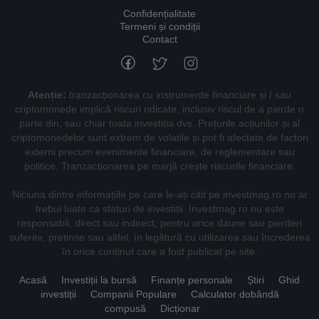
Confidențialitate
Termeni și condiții
Contact
Atenție:
tranzacționarea cu instrumente financiare și / sau
criptomonede implică riscuri ridicate, inclusiv riscul de a pierde o
parte din, sau chiar toata investiția dvs. Prețurile acțiunilor și al
criptomonedelor sunt extrem de volatile și pot fi afectate de factori
externi precum evenimente financiare, de reglementare sau
politice. Tranzacționarea pe marjă crește riscurile financiare.
Niciuna dintre informațiile pe care le-ați citit pe investmag.ro nu ar
trebui luate ca sfaturi de investiții. Investmag.ro nu este
responsabil, direct sau indirect, pentru orice daune sau pierderi
suferite, pretinse sau altfel, în legătură cu utilizarea sau încrederea
în orice conținut care a fost publicat pe site.
Acasă
Investiții la bursă
Finanțe personale
Știri
Ghid
investiții
Companii Populare
Calculator dobândă
compusă
Dicționar