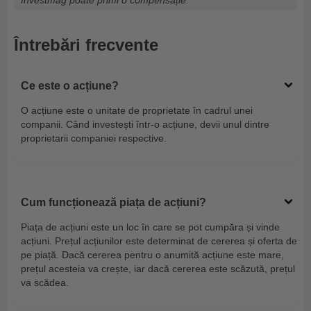
Investmag poate primi o compensație.
Întrebări frecvente
Ce este o acțiune?
O acțiune este o unitate de proprietate în cadrul unei
companii. Când investești într-o acțiune, devii unul dintre
proprietarii companiei respective.
Cum funcționează piața de acțiuni?
Piața de acțiuni este un loc în care se pot cumpăra și vinde
acțiuni. Prețul acțiunilor este determinat de cererea și oferta de
pe piață. Dacă cererea pentru o anumită acțiune este mare,
prețul acesteia va crește, iar dacă cererea este scăzută, prețul
va scădea.