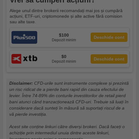
Alege unul dintre brokerii recomandați mai jos și cumpără
acțiuni, ETF-uri, criptomonede și alte active fără comision
sau alte taxe.
$100
Deschide cont
Depozit minim
$0
Deschide cont
Depozit minim
Disclaimer:
CFD-urile sunt instrumente complexe și prezintă
un risc ridicat de a pierde bani rapid din cauza efectului de
levier. Între 74-89% din conturile investitorilor de retail pierd
bani atunci când tranzacționează CFD-uri. Trebuie să luați în
considerare dacă sunteți în măsură să suportați riscul de a
vă pierde investiția.
Acest site conține linkuri către diverși brokeri. Dacă faceți o
achiziție prin intermediul unuia dintre aceste linkuri,