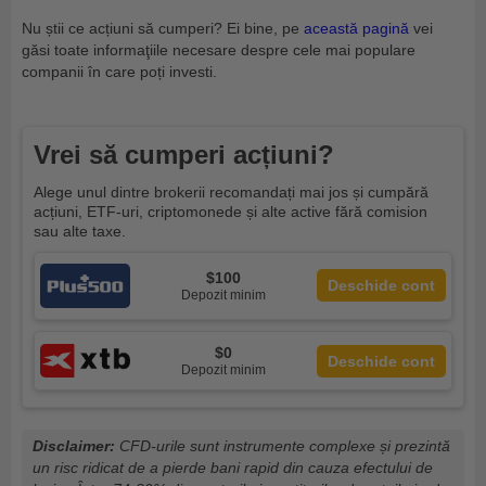
Nu știi ce acțiuni să cumperi? Ei bine, pe
această pagină
vei
găsi toate informaţiile necesare despre cele mai populare
companii în care poți investi.
Vrei să cumperi acțiuni?
Alege unul dintre brokerii recomandați mai jos și cumpără
acțiuni, ETF-uri, criptomonede și alte active fără comision
sau alte taxe.
$100
Deschide cont
Depozit minim
$0
Deschide cont
Depozit minim
Disclaimer:
CFD-urile sunt instrumente complexe și prezintă
un risc ridicat de a pierde bani rapid din cauza efectului de