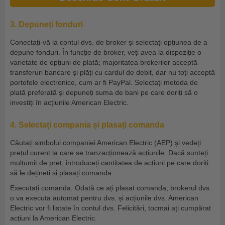
3. Depuneți fonduri
Conectați-vă la contul dvs. de broker și selectați opțiunea de a
depune fonduri. În funcție de broker, veți avea la dispoziție o
varietate de opțiuni de plată; majoritatea brokerilor acceptă
transferuri bancare și plăți cu cardul de debit, dar nu toți acceptă
portofele electronice, cum ar fi PayPal. Selectați metoda de
plată preferată și depuneți suma de bani pe care doriți să o
investiți în acțiunile American Electric.
4. Selectați compania și plasați comanda
Căutați simbolul companiei American Electric (AEP) și vedeți
prețul curent la care se tranzacționează acțiunile. Dacă sunteți
mulțumit de preț, introduceți cantitatea de acțiuni pe care doriți
să le dețineți și plasați comanda.
Executați comanda. Odată ce ați plasat comanda, brokerul dvs.
o va executa automat pentru dvs. și acțiunile dvs. American
Electric vor fi listate în contul dvs. Felicitări, tocmai ați cumpărat
acțiuni la American Electric.