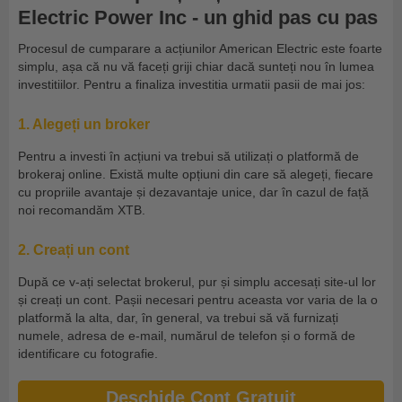
Electric Power Inc - un ghid pas cu pas
Procesul de cumparare a acțiunilor American Electric este foarte
simplu, așa că nu vă faceți griji chiar dacă sunteți nou în lumea
investitiilor. Pentru a finaliza investitia urmatii pasii de mai jos:
1. Alegeți un broker
Pentru a investi în acțiuni va trebui să utilizați o platformă de
brokeraj online. Există multe opțiuni din care să alegeți, fiecare
cu propriile avantaje și dezavantaje unice, dar în cazul de față
noi recomandăm XTB.
2. Creați un cont
După ce v-ați selectat brokerul, pur și simplu accesați site-ul lor
și creați un cont. Pașii necesari pentru aceasta vor varia de la o
platformă la alta, dar, în general, va trebui să vă furnizați
numele, adresa de e-mail, numărul de telefon și o formă de
identificare cu fotografie.
Deschide Cont Gratuit