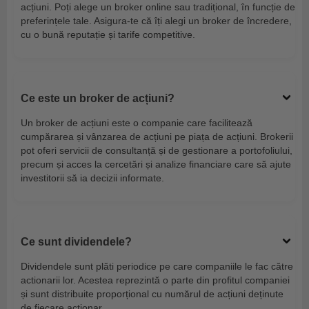
acțiuni. Poți alege un broker online sau tradițional, în funcție de
preferințele tale. Asigura-te că îți alegi un broker de încredere,
cu o bună reputație și tarife competitive.
Ce este un broker de acțiuni?
Un broker de acțiuni este o companie care facilitează
cumpărarea și vânzarea de acțiuni pe piața de acțiuni. Brokerii
pot oferi servicii de consultanță și de gestionare a portofoliului,
precum și acces la cercetări și analize financiare care să ajute
investitorii să ia decizii informate.
Ce sunt dividendele?
Dividendele sunt plăti periodice pe care companiile le fac către
actionarii lor. Acestea reprezintă o parte din profitul companiei
și sunt distribuite proporțional cu numărul de acțiuni deținute
de fiecare acționar.