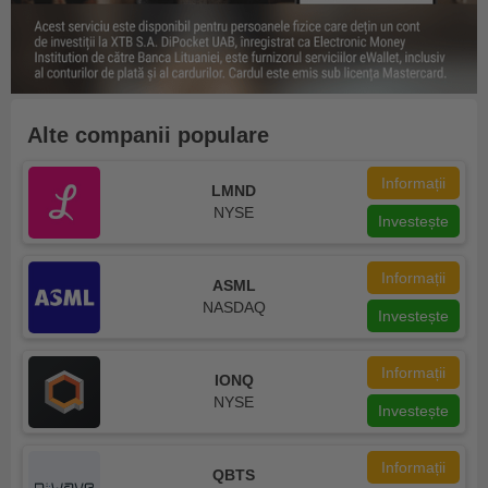
Alte companii populare
Informații
LMND
NYSE
Investește
Informații
ASML
NASDAQ
Investește
Informații
IONQ
NYSE
Investește
Informații
QBTS