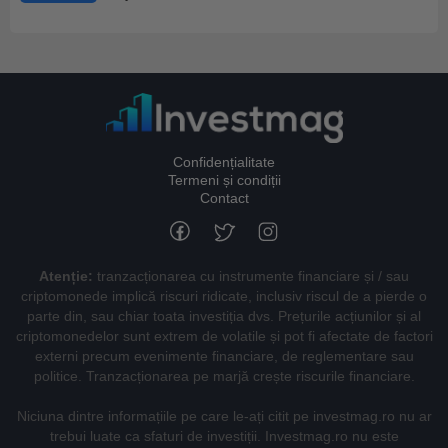
Confidențialitate
Termeni și condiții
Contact
Atenție:
tranzacționarea cu instrumente financiare și / sau
criptomonede implică riscuri ridicate, inclusiv riscul de a pierde o
parte din, sau chiar toata investiția dvs. Prețurile acțiunilor și al
criptomonedelor sunt extrem de volatile și pot fi afectate de factori
externi precum evenimente financiare, de reglementare sau
politice. Tranzacționarea pe marjă crește riscurile financiare.
Niciuna dintre informațiile pe care le-ați citit pe investmag.ro nu ar
trebui luate ca sfaturi de investiții. Investmag.ro nu este