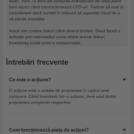
levier. Între 74-89% din conturile investitorilor de retail pierd
bani atunci când tranzacționează CFD-uri. Trebuie să luați în
considerare dacă sunteți în măsură să suportați riscul de a
vă pierde investiția.
Acest site conține linkuri către diverși brokeri. Dacă faceți o
achiziție prin intermediul unuia dintre aceste linkuri,
Investmag poate primi o compensație.
Întrebări frecvente
Ce este o acțiune?
O acțiune este o unitate de proprietate în cadrul unei
companii. Când investești într-o acțiune, devii unul dintre
proprietarii companiei respective.
Cum funcționează piața de acțiuni?