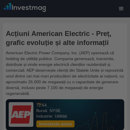
Acțiuni American Electric - Preț,
grafic evoluție și alte informații
American Electric Power Company, Inc. (AEP) operează că
holding de utilități publice. Compania generează, transmite,
distribuie și vinde energie electrică clienților rezidențiali și
comerciali. AEP deservește clienții din Statele Unite și reprezintă
unul dintre cei mai mari producători de electricitate ai națiunii, cu
aproximativ 26.000 de megawați cu o capacitate de generare
diversă, inclusiv peste 7.100 de megawați de energie
regenerabilă.
72.64
Bursă:
NYSE
Industrie:
Utilități
Investeste acum