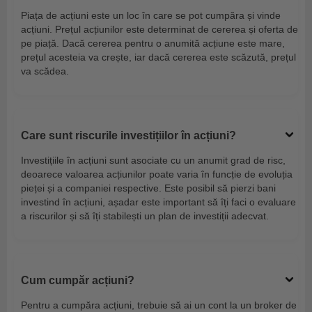
Piața de acțiuni este un loc în care se pot cumpăra și vinde
acțiuni. Prețul acțiunilor este determinat de cererea și oferta de
pe piață. Dacă cererea pentru o anumită acțiune este mare,
prețul acesteia va crește, iar dacă cererea este scăzută, prețul
va scădea.
Care sunt riscurile investițiilor în acțiuni?
Investițiile în acțiuni sunt asociate cu un anumit grad de risc,
deoarece valoarea acțiunilor poate varia în funcție de evoluția
pieței și a companiei respective. Este posibil să pierzi bani
investind în acțiuni, așadar este important să îți faci o evaluare
a riscurilor și să îți stabilești un plan de investiții adecvat.
Cum cumpăr acțiuni?
Pentru a cumpăra acțiuni, trebuie să ai un cont la un broker de