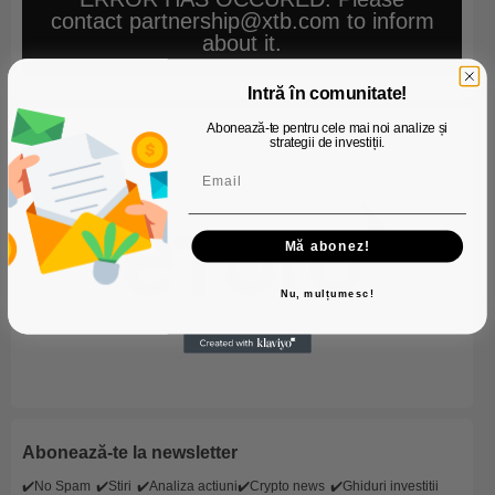
contact partnership@xtb.com to inform
about it.
Intră în comunitate!
Abonează-te pentru cele mai noi analize și
strategii de investiții.
Mă abonez!
Nu, mulțumesc!
Abonează-te la newsletter
✔️No Spam
✔️Stiri
✔️Analiza actiuni
✔️Crypto news
✔️Ghiduri investitii