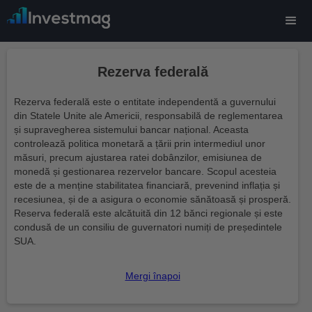
Rezerva federală
Rezerva federală este o entitate independentă a guvernului
din Statele Unite ale Americii, responsabilă de reglementarea
și supravegherea sistemului bancar național. Aceasta
controlează politica monetară a țării prin intermediul unor
măsuri, precum ajustarea ratei dobânzilor, emisiunea de
monedă și gestionarea rezervelor bancare. Scopul acesteia
este de a menține stabilitatea financiară, prevenind inflația și
recesiunea, și de a asigura o economie sănătoasă și prosperă.
Reserva federală este alcătuită din 12 bănci regionale și este
condusă de un consiliu de guvernatori numiți de președintele
SUA.
Mergi înapoi