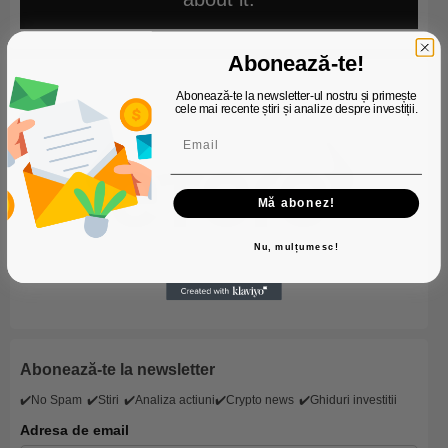
Abonează-te!
Abonează-te la newsletter-ul nostru și primește
cele mai recente știri și analize despre investiții.
Mă abonez!
Nu, mulțumesc!
Abonează-te la newsletter
✔️No Spam
✔️Stiri
✔️Analiza actiuni
✔️Crypto news
✔️Ghiduri investitii
Adresa de email