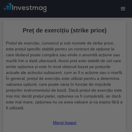
Preț de exercițiu (strike price)
Prețul de exercițiu, cunoscut și sub numele de strike price,
este prețul specific stabilit pentru un contract de opțiune la
care titularul poate cumpăra sau vinde o anumită acțiune sau
marfă într-o dată ulterioară. Acest preț este stabilit de cel care
emite opțiunea și este în mod obișnuit bazat pe prețurile
actuale ale activului subiacent, cum ar fi o acțiune sau o marfă.
În general, prețul de exercițiu este utilizat pentru a determina
valoarea opțiunii, care poate varia în funcție de mișcările
prețurilor instrumentului de bază. Dacă prețul de exercițiu este
mai mic decât prețul pieței, opțiunea va fi cumpărată, iar dacă
este mai mare, opțiunea nu va avea valoare și va expira fără a
fi utilizată.
Mergi înapoi