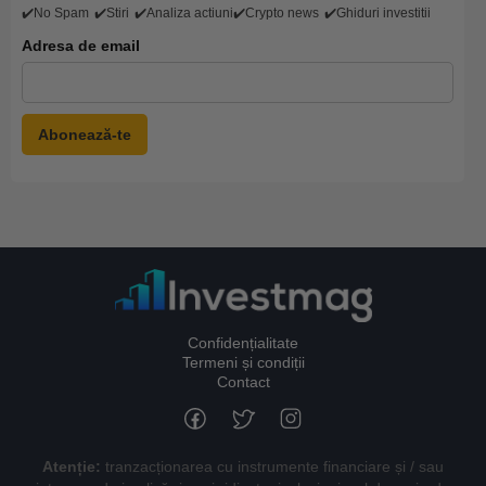
✔️No Spam
✔️Stiri
✔️Analiza actiuni
✔️Crypto news
✔️Ghiduri investitii
Adresa de email
Confidențialitate
Termeni și condiții
Contact
Atenție:
tranzacționarea cu instrumente financiare și / sau