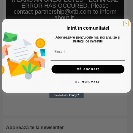
ERROR HAS OCCURED. Please
contact partnership@xtb.com to inform
about it.
Intră în comunitate!
Abonează-te pentru cele mai noi analize și
strategii de investiții.
Mă abonez!
Nu, mulțumesc!
Abonează-te la newsletter