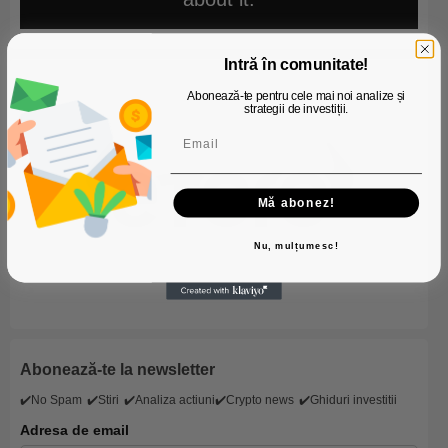
Intră în comunitate!
Abonează-te pentru cele mai noi analize și
strategii de investiții.
Mă abonez!
Nu, mulțumesc!
Abonează-te la newsletter
✔️No Spam
✔️Stiri
✔️Analiza actiuni
✔️Crypto news
✔️Ghiduri investitii
Adresa de email