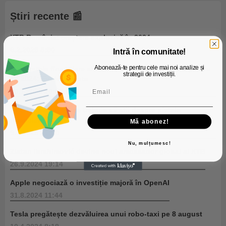
Știri recente 📰
XTB România: creștere explozivă în 2024
6.2.2025 8:50
Intră în comunitate!
Abonează-te pentru cele mai noi analize și
Rezultatele financiare ale Meta, Tesla și Mastercard pentru
strategii de investiții.
T4 2024: Evoluții mixte
30.1.2025 20:52
XTB Romania: tot ce trebuie să știi despre piețele
financiare în 2025
Mă abonez!
9.1.2025 21:00
Nu, mulțumesc!
Zlatan Ibrahimović devine noul ambasador global al XTB
26.9.2024 19:14
Apple negociază o investiție majoră în OpenAI
31.8.2024 11:44
Tesla pregătește dezvăluirea unui robo-taxi pe 8 august