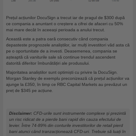
Prețul acțiunilor DocuSign a trecut iar de pragul de $300 după
ce compania a anuntant o creștere a cifrei de afaceri cu 50%
mai mare decât în aceeași perioada a anului trecut.
Această este a patra oară consecutiv când compania
depasteste prognozele analiștilor, iar mulți investitori văd asta că
pe o oportunitate de a investi. Deasemenea, compania se
așteaptă că vaniturile sale să continue trendul ascendent
datorită diferitor îmbunătățiri ale produsului.
Majoritatea analiștilor sunt optimiști cu privire la DocuSign.
Morgan Stanley de exemplu preconizează că prețul acțiunilor va
ajunge la £350, în timp ce RBC Capital Markets au prevăzut un
preț de $345 pe acțiune.
Disclaimer:
CFD-urile sunt instrumente complexe și prezintă
un risc ridicat de a pierde bani rapid din cauza efectului de
levier. Între 74-89% din conturile investitorilor de retail pierd
bani atunci când tranzacționează CFD-uri. Trebuie să luați în