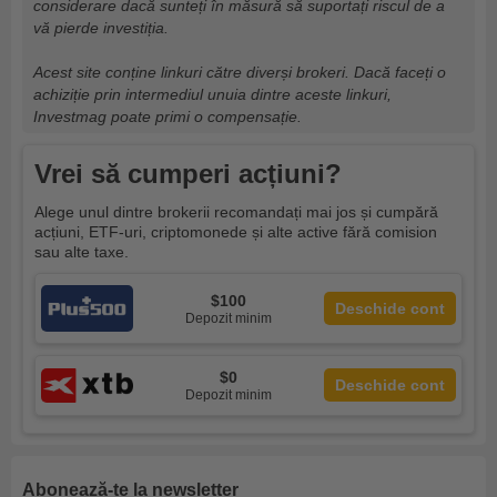
considerare dacă sunteți în măsură să suportați riscul de a
vă pierde investiția.
Acest site conține linkuri către diverși brokeri. Dacă faceți o
achiziție prin intermediul unuia dintre aceste linkuri,
Investmag poate primi o compensație.
Vrei să cumperi acțiuni?
Alege unul dintre brokerii recomandați mai jos și cumpără
acțiuni, ETF-uri, criptomonede și alte active fără comision
sau alte taxe.
$100
Deschide cont
Depozit minim
$0
Deschide cont
Depozit minim
Abonează-te la newsletter