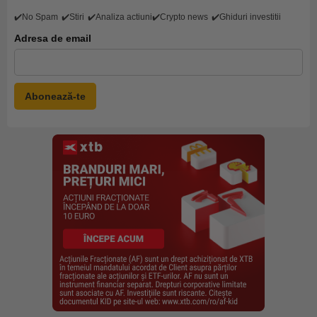
✔️No Spam
✔️Stiri
✔️Analiza actiuni
✔️Crypto news
✔️Ghiduri investitii
Adresa de email